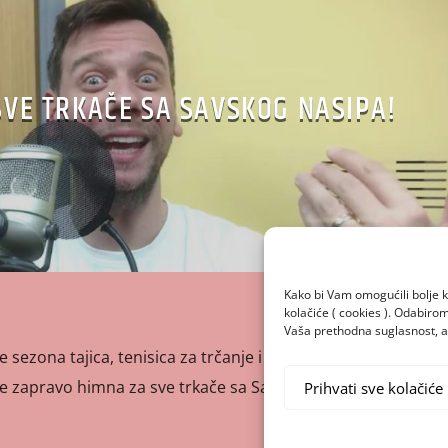
SVE TRKAČE SA SAVSKOG NASIPA!
Kako bi Vam omogućili bolje k
kolačiće ( cookies ). Odabir
Vaša prethodna suglasnost, a 
 sezona tajica, tenisica za trčanje i zatezanja gluteus
je zapravo himna za sve trkače sa Savskog nasipa!
Prihvati sve kolačiće