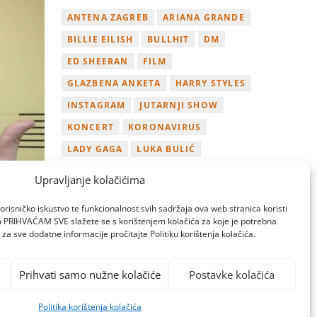
ANTENA ZAGREB
ARIANA GRANDE
BILLIE EILISH
BULLHIT
DM
ED SHEERAN
FILM
GLAZBENA ANKETA
HARRY STYLES
INSTAGRAM
JUTARNJI SHOW
KONCERT
KORONAVIRUS
LADY GAGA
LUKA BULIĆ
NAGRADA
NOVI ALBUM
Upravljanje kolačićima
NOVI SINGL
OSVOJI
PLAYLIST
orisničko iskustvo te funkcionalnost svih sadržaja ova web stranica koristi
TAMARA LOOS
TAYLOR SWIFT
om PRIHVAĆAM SVE slažete se s korištenjem kolačića za koje je potrebna
za sve dodatne informacije pročitajte Politiku korištenja kolačića.
TWITTER
VIDEO
YOUTUBE
ZAGREB
Prihvati samo nužne kolačiće
Postavke kolačića
Politika korištenja kolačića