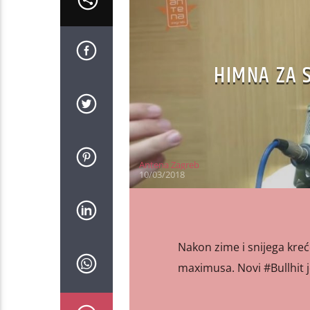
HIMNA ZA 
Antena Zagreb
10/03/2018
Nakon zime i snijega kreće
maximusa. Novi #Bullhit 