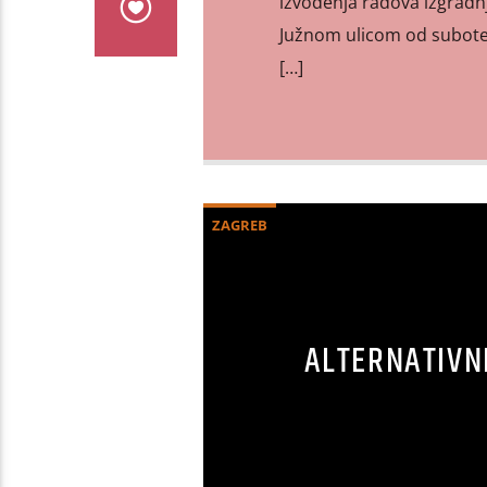
izvođenja radova izgradnj
Južnom ulicom od subote 2
[…]
ZAGREB
ALTERNATIVNI