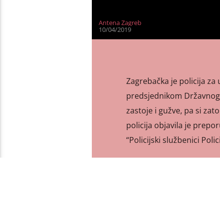
Antena Zagreb
10/04/2019
Zagrebačka je policija za
predsjednikom Državnog v
zastoje i gužve, pa si zat
policija objavila je prep
“Policijski službenici Pol