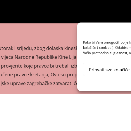
Kako bi Vam omogućili bolje k
kolačiće ( cookies ). Odabir
 utorak i srijedu, zbog dolaska kineske delegacije prevođene
Vaša prethodna suglasnost, a 
ijeća Narodne Republike Kine Lija Keqianga, najavila
o provjerite koje pravce bi trebali izbjegavati! Zagrebačka
Prihvati sve kolačiće
oručene pravce kretanja; Ovo su preporučeni pravci kretanja
icijske uprave zagrebačke zatvarati će promet u što […]