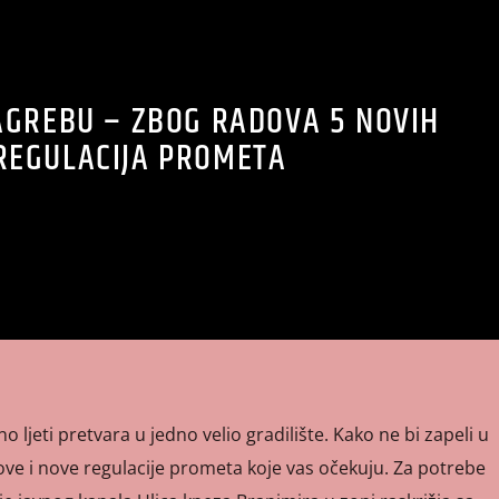
AGREBU – ZBOG RADOVA 5 NOVIH
REGULACIJA PROMETA
o ljeti pretvara u jedno velio gradilište. Kako ne bi zapeli u
ove i nove regulacije prometa koje vas očekuju. Za potrebe