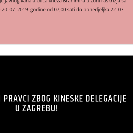
e javnog kanala Ulica kneza Branimira u zoni raskrižja sa
0. 07. 2019. godine od 07,00 sati do ponedjeljka 22. 07.
 PRAVCI ZBOG KINESKE DELEGACIJE
U ZAGREBU!