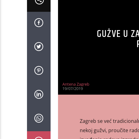
GUŽVE U Z
Antena Zagreb
19/07/2019
Zagreb se već tradicionaln
nekoj gužvi, proučite rad