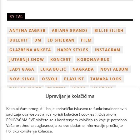
BY TAG
ANTENA ZAGREB
ARIANA GRANDE
BILLIE EILISH
BULLHIT
DM
ED SHEERAN
FILM
GLAZBENA ANKETA
HARRY STYLES
INSTAGRAM
JUTARNJI SHOW
KONCERT
KORONAVIRUS
LADY GAGA
LUKA BULIĆ
NAGRADA
NOVI ALBUM
NOVI SINGL
OSVOJI
PLAYLIST
TAMARA LOOS
TAYLOR SWIFT
TWITTER
VIDEO
YOUTUBE
Upravljanje kolačićima
ZAGREB
Kako bi Vam omogućili bolje korisničko iskustvo te funkcionalnost svih
sadržaja ova web stranica koristi kolačiće ( cookies ). Odabirom
PRIHVAĆAM SVE slažete se s korištenjem kolačića za koje je potrebna
Vaša prethodna suglasnost, a za sve dodatne informacije pročitajte
Politiku korištenja kolačića.