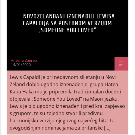
NOVOZELANĐANI IZNENADILI LEWISA
CAPALDIJA SA POSEBNOM VERZIJOM
„SOMEONE YOU LOVED”
Antena Zagreb
14/01/2020
Lewis Capaldi je pri nedavnom slijetanju u Novi
Zeland dobio ugodno iznenađenje, grupa Hātea
Kapa Haka mu je pripremila tradicionalan doček i
otpjevala „Someone You Loved” na Maori jeziku.
Lewis je bio ugodno iznenađen i pred kraj zapjevao
s grupom, te su zajedno stvorili predivnu
harmonijsku verziju njegovog najvećeg hita. U
ovogodišnjim nominacijama za britanske […]