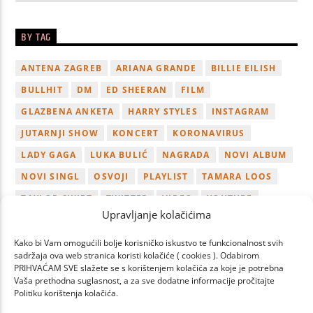
BY TAG
ANTENA ZAGREB
ARIANA GRANDE
BILLIE EILISH
BULLHIT
DM
ED SHEERAN
FILM
GLAZBENA ANKETA
HARRY STYLES
INSTAGRAM
JUTARNJI SHOW
KONCERT
KORONAVIRUS
LADY GAGA
LUKA BULIĆ
NAGRADA
NOVI ALBUM
NOVI SINGL
OSVOJI
PLAYLIST
TAMARA LOOS
TAYLOR SWIFT
TWITTER
VIDEO
YOUTUBE
Upravljanje kolačićima
ZAGREB
Kako bi Vam omogućili bolje korisničko iskustvo te funkcionalnost svih
sadržaja ova web stranica koristi kolačiće ( cookies ). Odabirom
PRIHVAĆAM SVE slažete se s korištenjem kolačića za koje je potrebna
Vaša prethodna suglasnost, a za sve dodatne informacije pročitajte
Politiku korištenja kolačića.