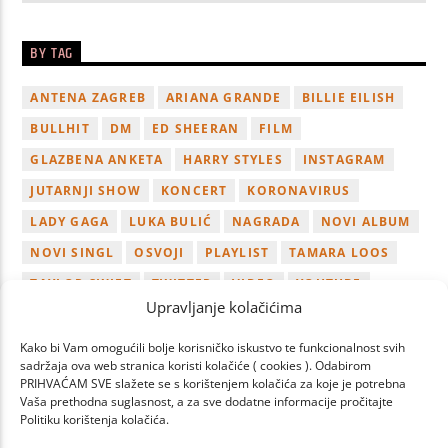
BY TAG
ANTENA ZAGREB
ARIANA GRANDE
BILLIE EILISH
BULLHIT
DM
ED SHEERAN
FILM
GLAZBENA ANKETA
HARRY STYLES
INSTAGRAM
JUTARNJI SHOW
KONCERT
KORONAVIRUS
LADY GAGA
LUKA BULIĆ
NAGRADA
NOVI ALBUM
NOVI SINGL
OSVOJI
PLAYLIST
TAMARA LOOS
TAYLOR SWIFT
TWITTER
VIDEO
YOUTUBE
Upravljanje kolačićima
ZAGREB
Kako bi Vam omogućili bolje korisničko iskustvo te funkcionalnost svih
sadržaja ova web stranica koristi kolačiće ( cookies ). Odabirom
PRIHVAĆAM SVE slažete se s korištenjem kolačića za koje je potrebna
Vaša prethodna suglasnost, a za sve dodatne informacije pročitajte
Politiku korištenja kolačića.