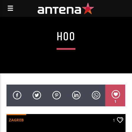
HOO
1
ZAGREB
1