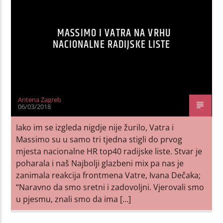
MASSIMO I VATRA NA VRHU
NACIONALNE RADIJSKE LISTE
Antena Zagreb
06/03/2018
Iako im se izgleda nigdje nije žurilo, Vatra i
Massimo su u samo tri tjedna stigli do prvog
mjesta nacionalne HR top40 radijske liste. Stvar je
poharala i naš Najbolji glazbeni mix pa nas je
zanimala reakcija frontmena Vatre, Ivana Dečaka;
“Naravno da smo sretni i zadovoljni. Vjerovali smo
u pjesmu, znali smo da ima […]