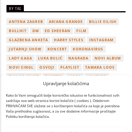
BY TAG
ANTENA ZAGREB
ARIANA GRANDE
BILLIE EILISH
BULLHIT
DM
ED SHEERAN
FILM
GLAZBENA ANKETA
HARRY STYLES
INSTAGRAM
JUTARNJI SHOW
KONCERT
KORONAVIRUS
LADY GAGA
LUKA BULIĆ
NAGRADA
NOVI ALBUM
NOVI SINGL
OSVOJI
PLAYLIST
TAMARA LOOS
TAYLOR SWIFT
TWITTER
VIDEO
YOUTUBE
Upravljanje kolačićima
ZAGREB
Kako bi Vam omogućili bolje korisničko iskustvo te funkcionalnost svih
sadržaja ova web stranica koristi kolačiće ( cookies ). Odabirom
PRIHVAĆAM SVE slažete se s korištenjem kolačića za koje je potrebna
Vaša prethodna suglasnost, a za sve dodatne informacije pročitajte
Politiku korištenja kolačića.
PAGES