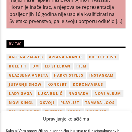
Horan je inače Irac, a njegova se reprezentacija
posljednjih 16 godina nije uspjela kvalificirati na
Svjetsko prvenstvo, pa je svoju potporu odlučio […]
BY TAG
ANTENA ZAGREB
ARIANA GRANDE
BILLIE EILISH
BULLHIT
DM
ED SHEERAN
FILM
GLAZBENA ANKETA
HARRY STYLES
INSTAGRAM
JUTARNJI SHOW
KONCERT
KORONAVIRUS
LADY GAGA
LUKA BULIĆ
NAGRADA
NOVI ALBUM
NOVI SINGL
OSVOJI
PLAYLIST
TAMARA LOOS
TAYLOR SWIFT
TWITTER
VIDEO
YOUTUBE
Upravljanje kolačićima
ZAGREB
Kako bi Vam omogućili bolje korisničko iskustvo te funkcionalnost svih