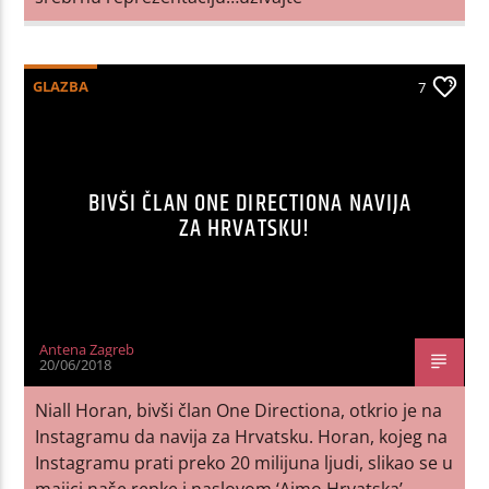
GLAZBA
7
BIVŠI ČLAN ONE DIRECTIONA NAVIJA
ZA HRVATSKU!
Antena Zagreb
20/06/2018
Niall Horan, bivši član One Directiona, otkrio je na
Instagramu da navija za Hrvatsku. Horan, kojeg na
Instagramu prati preko 20 milijuna ljudi, slikao se u
majici naše repke i naslovom ‘Ajmo Hrvatska’.