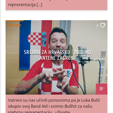
reprezentacija […]
BULLHIT
0
SREBRO ZA HRVATSKU | BULLHIT
ANTENE ZAGREB
Antena Zagreb
17/07/2018
Vatreni su nas učinili ponosnima pa je Luka Bulić
okupio svoj Band Aid i snimio Bullhit za našu
srebrnu reprezentaciju…uživajte