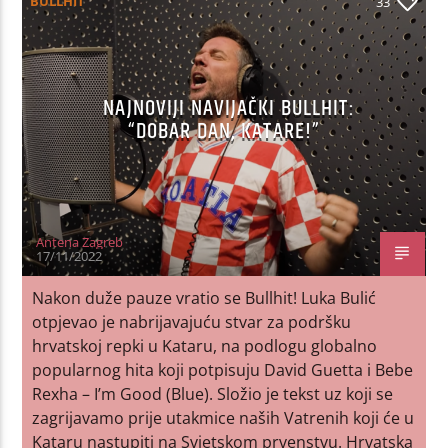
BULLHIT
33
NAJNOVIJI NAVIJAČKI BULLHIT:
“DOBAR DAN, KATARE!”
Antena Zagreb
17/11/2022
Nakon duže pauze vratio se Bullhit! Luka Bulić
otpjevao je nabrijavajuću stvar za podršku
hrvatskoj repki u Kataru, na podlogu globalno
popularnog hita koji potpisuju David Guetta i Bebe
Rexha – I’m Good (Blue). Složio je tekst uz koji se
zagrijavamo prije utakmice naših Vatrenih koji će u
Kataru nastupiti na Svjetskom prvenstvu. Hrvatska