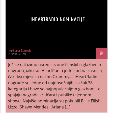
IHEARTRADIO NOMINACIJE
Antena Zagreb
10/01/2020
Još se nalazimo usred sezone filmskih i glazbenih
nagrada, iako su iHeartRadio jedne od najkasnijih,
čak dva mjeseca nakon Grammyja. iHeartRadio
nagrade su jedne od najopsežnijih, sa čak 38
kategorija i bave se najpopularnijom glazbom, te
spajaju nagrade kritičara i publike u jednom
showu. Najviše nominacija su pokupili Billie Eilish,
Lizzo, Shawn Mendes i Ariana […]