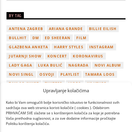
BY TAG
ANTENA ZAGREB
ARIANA GRANDE
BILLIE EILISH
BULLHIT
DM
ED SHEERAN
FILM
GLAZBENA ANKETA
HARRY STYLES
INSTAGRAM
JUTARNJI SHOW
KONCERT
KORONAVIRUS
LADY GAGA
LUKA BULIĆ
NAGRADA
NOVI ALBUM
NOVI SINGL
OSVOJI
PLAYLIST
TAMARA LOOS
TAYLOR SWIFT
TWITTER
VIDEO
YOUTUBE
Upravljanje kolačićima
ZAGREB
Kako bi Vam omogućili bolje korisničko iskustvo te funkcionalnost svih
sadržaja ova web stranica koristi kolačiće ( cookies ). Odabirom
PRIHVAĆAM SVE slažete se s korištenjem kolačića za koje je potrebna
Vaša prethodna suglasnost, a za sve dodatne informacije pročitajte
Politiku korištenja kolačića.