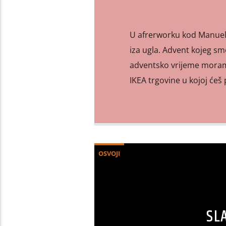
U afrerworku kod Manuele
iza ugla. Advent kojeg sm
adventsko vrijeme moram
IKEA trgovine u kojoj ćeš 
OSVOJI
SL