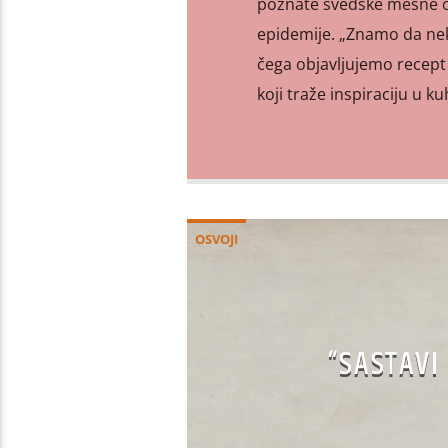
poznate švedske mesne ok
epidemije. „Znamo da ne
čega objavljujemo recept
koji traže inspiraciju u kuh
OSVOJI
“SASTAVI