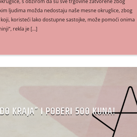
ruglice, s obzirom da su sve trgovine zatvorene zbog
kim ljudima možda nedostaju naše mesne okruglice, zbog
 koji, koristeći lako dostupne sastojke, može pomoći onima
inji“, rekla je […]
 DO KRAJA” I POBERI 500 KUNA!