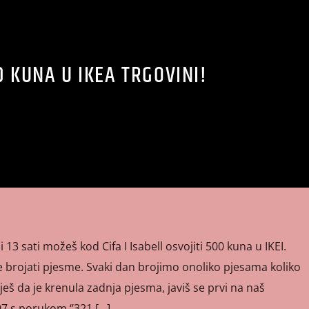
 KUNA U IKEA TRGOVINI!
 13 sati možeš kod Cifa I Isabell osvojiti 500 kuna u IKEI.
je brojati pjesme. Svaki dan brojimo onoliko pjesama koliko
ješ da je krenula zadnja pjesma, javiš se prvi na naš
 s porukom ‘’321 […]