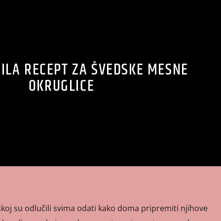
RILA RECEPT ZA ŠVEDSKE MESNE
OKRUGLICE
 Irskoj su odlučili svima odati kako doma pripremiti njihove