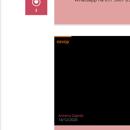
3
OSVOJI
Antena Zagreb
14/12/2020