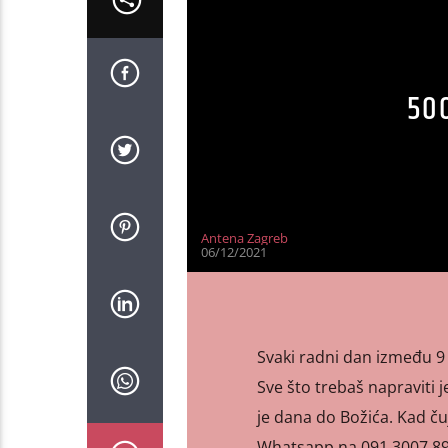
500
Antena Zagreb
06/12/2021
Svaki radni dan između 9 i
Sve što trebaš napraviti 
je dana do Božića. Kad ču
Whatsapp na 091 3007 897