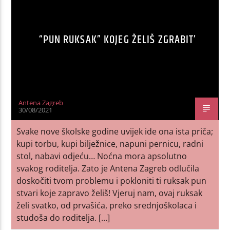
“PUN RUKSAK” KOJEG ŽELIŠ ZGRABIT’
Antena Zagreb
30/08/2021
Svake nove školske godine uvijek ide ona ista priča;
kupi torbu, kupi bilježnice, napuni pernicu, radni
stol, nabavi odjeću… Noćna mora apsolutno
svakog roditelja. Zato je Antena Zagreb odlučila
doskočiti tvom problemu i pokloniti ti ruksak pun
stvari koje zapravo želiš! Vjeruj nam, ovaj ruksak
želi svatko, od prvašića, preko srednjoškolaca i
studoša do roditelja. […]