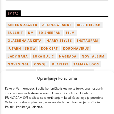
BY TAG
ANTENA ZAGREB
ARIANA GRANDE
BILLIE EILISH
BULLHIT
DM
ED SHEERAN
FILM
GLAZBENA ANKETA
HARRY STYLES
INSTAGRAM
JUTARNJI SHOW
KONCERT
KORONAVIRUS
LADY GAGA
LUKA BULIĆ
NAGRADA
NOVI ALBUM
NOVI SINGL
OSVOJI
PLAYLIST
TAMARA LOOS
TAYLOR SWIFT
TWITTER
VIDEO
YOUTUBE
Upravljanje kolačićima
ZAGREB
Kako bi Vam omogućili bolje korisničko iskustvo te funkcionalnost svih
sadržaja ova web stranica koristi kolačiće ( cookies ). Odabirom
PRIHVAĆAM SVE slažete se s korištenjem kolačića za koje je potrebna
Vaša prethodna suglasnost, a za sve dodatne informacije pročitajte
Politiku korištenja kolačića.