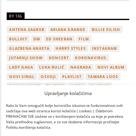
BY TAG
ANTENA ZAGREB
ARIANA GRANDE
BILLIE EILISH
BULLHIT
DM
ED SHEERAN
FILM
GLAZBENA ANKETA
HARRY STYLES
INSTAGRAM
JUTARNJI SHOW
KONCERT
KORONAVIRUS
LADY GAGA
LUKA BULIĆ
NAGRADA
NOVI ALBUM
NOVI SINGL
OSVOJI
PLAYLIST
TAMARA LOOS
TAYLOR SWIFT
TWITTER
VIDEO
YOUTUBE
Upravljanje kolačićima
ZAGREB
Kako bi Vam omogućili bolje korisničko iskustvo te funkcionalnost svih
sadržaja ova web stranica koristi kolačiće ( cookies ). Odabirom
PRIHVAĆAM SVE slažete se s korištenjem kolačića za koje je potrebna
Vaša prethodna suglasnost, a za sve dodatne informacije pročitajte
Politiku korištenja kolačića.