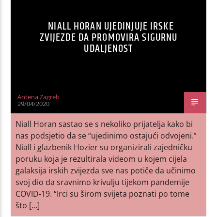
NIALL HORAN UJEDINJUJE IRSKE
ZVIJEZDE DA PROMOVIRA SIGURNU
UDALJENOST
Antena Zagreb
29/04/2020
Niall Horan sastao se s nekoliko prijatelja kako bi
nas podsjetio da se “ujedinimo ostajući odvojeni.”
Niall i glazbenik Hozier su organizirali zajedničku
poruku koja je rezultirala videom u kojem cijela
galaksija irskih zvijezda sve nas potiče da učinimo
svoj dio da sravnimo krivulju tijekom pandemije
COVID-19. “Irci su širom svijeta poznati po tome
što […]