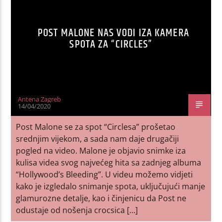
POST MALONE NAS VODI IZA KAMERA
SPOTA ZA “CIRCLES”
Antena Zagreb
14/04/2020
Post Malone se za spot “Circlesa” prošetao
srednjim vijekom, a sada nam daje drugačiji
pogled na video. Malone je objavio snimke iza
kulisa videa svog najvećeg hita sa zadnjeg albuma
“Hollywood’s Bleeding”. U videu možemo vidjeti
kako je izgledalo snimanje spota, uključujući manje
glamurozne detalje, kao i činjenicu da Post ne
odustaje od nošenja crocsica […]