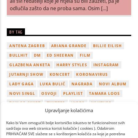
ali svi redatelji koje je htjela su bili zauzeti, pa je
odlučila zašto da ne proba sama. Osim […]
BY TAG
ANTENA ZAGREB
ARIANA GRANDE
BILLIE EILISH
BULLHIT
DM
ED SHEERAN
FILM
GLAZBENA ANKETA
HARRY STYLES
INSTAGRAM
JUTARNJI SHOW
KONCERT
KORONAVIRUS
LADY GAGA
LUKA BULIĆ
NAGRADA
NOVI ALBUM
NOVI SINGL
OSVOJI
PLAYLIST
TAMARA LOOS
TAYLOR SWIFT
TWITTER
VIDEO
YOUTUBE
Upravljanje kolačićima
ZAGREB
Kako bi Vam omogućili bolje korisničko iskustvo te funkcionalnost svih
sadržaja ova web stranica koristi kolačiće ( cookies ). Odabirom
PRIHVAĆAM SVE slažete se s korištenjem kolačića za koje je potrebna