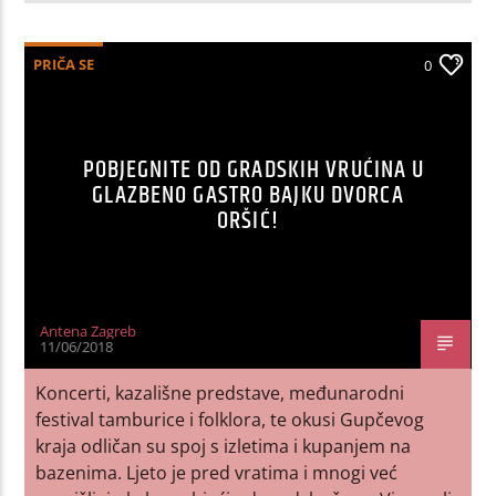
PRIČA SE
0
POBJEGNITE OD GRADSKIH VRUĆINA U
GLAZBENO GASTRO BAJKU DVORCA
ORŠIĆ!
Antena Zagreb
11/06/2018
Koncerti, kazališne predstave, međunarodni
festival tamburice i folklora, te okusi Gupčevog
kraja odličan su spoj s izletima i kupanjem na
bazenima. Ljeto je pred vratima i mnogi već