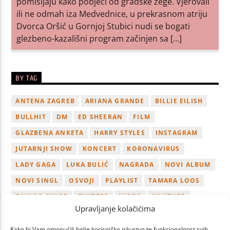
pomišljaju kako pobjeći od gradske žege. Vjerovali
ili ne odmah iza Medvednice, u prekrasnom atriju
Dvorca Oršić u Gornjoj Stubici nudi se bogati
glezbeno-kazališni program začinjen sa […]
BY TAG
ANTENA ZAGREB
ARIANA GRANDE
BILLIE EILISH
BULLHIT
DM
ED SHEERAN
FILM
GLAZBENA ANKETA
HARRY STYLES
INSTAGRAM
JUTARNJI SHOW
KONCERT
KORONAVIRUS
LADY GAGA
LUKA BULIĆ
NAGRADA
NOVI ALBUM
NOVI SINGL
OSVOJI
PLAYLIST
TAMARA LOOS
TAYLOR SWIFT
TWITTER
VIDEO
YOUTUBE
Upravljanje kolačićima
ZAGREB
Kako bi Vam omogućili bolje korisničko iskustvo te funkcionalnost svih