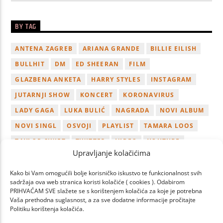
BY TAG
ANTENA ZAGREB
ARIANA GRANDE
BILLIE EILISH
BULLHIT
DM
ED SHEERAN
FILM
GLAZBENA ANKETA
HARRY STYLES
INSTAGRAM
JUTARNJI SHOW
KONCERT
KORONAVIRUS
LADY GAGA
LUKA BULIĆ
NAGRADA
NOVI ALBUM
NOVI SINGL
OSVOJI
PLAYLIST
TAMARA LOOS
TAYLOR SWIFT
TWITTER
VIDEO
YOUTUBE
Upravljanje kolačićima
ZAGREB
Kako bi Vam omogućili bolje korisničko iskustvo te funkcionalnost svih
sadržaja ova web stranica koristi kolačiće ( cookies ). Odabirom
PRIHVAĆAM SVE slažete se s korištenjem kolačića za koje je potrebna
Vaša prethodna suglasnost, a za sve dodatne informacije pročitajte
Politiku korištenja kolačića.