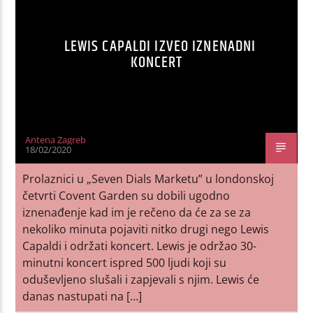
LEWIS CAPALDI IZVEO IZNENADNI
KONCERT
Antena Zagreb
18/02/2020
Prolaznici u „Seven Dials Marketu” u londonskoj
četvrti Covent Garden su dobili ugodno
iznenađenje kad im je rečeno da će za se za
nekoliko minuta pojaviti nitko drugi nego Lewis
Capaldi i održati koncert. Lewis je održao 30-
minutni koncert ispred 500 ljudi koji su
oduševljeno slušali i zapjevali s njim. Lewis će
danas nastupati na […]