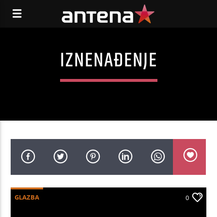
IZNENAĐENJE
GLAZBA
0