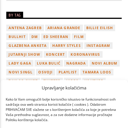
BY TAG
ANTENA ZAGREB
ARIANA GRANDE
BILLIE EILISH
BULLHIT
DM
ED SHEERAN
FILM
GLAZBENA ANKETA
HARRY STYLES
INSTAGRAM
JUTARNJI SHOW
KONCERT
KORONAVIRUS
LADY GAGA
LUKA BULIĆ
NAGRADA
NOVI ALBUM
NOVI SINGL
OSVOJI
PLAYLIST
TAMARA LOOS
TAYLOR SWIFT
TWITTER
VIDEO
YOUTUBE
Upravljanje kolačićima
ZAGREB
Kako bi Vam omogućili bolje korisničko iskustvo te funkcionalnost svih
sadržaja ova web stranica koristi kolačiće ( cookies ). Odabirom
PRIHVAĆAM SVE slažete se s korištenjem kolačića za koje je potrebna
Vaša prethodna suglasnost, a za sve dodatne informacije pročitajte
Politiku korištenja kolačića.