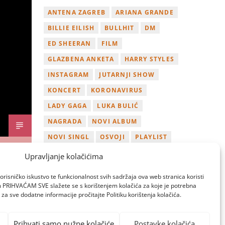
ANTENA ZAGREB
ARIANA GRANDE
BILLIE EILISH
BULLHIT
DM
ED SHEERAN
FILM
GLAZBENA ANKETA
HARRY STYLES
INSTAGRAM
JUTARNJI SHOW
KONCERT
KORONAVIRUS
LADY GAGA
LUKA BULIĆ
NAGRADA
NOVI ALBUM
NOVI SINGL
OSVOJI
PLAYLIST
TAMARA LOOS
TAYLOR SWIFT
Upravljanje kolačićima
TWITTER
VIDEO
YOUTUBE
orisničko iskustvo te funkcionalnost svih sadržaja ova web stranica koristi
ZAGREB
om PRIHVAĆAM SVE slažete se s korištenjem kolačića za koje je potrebna
za sve dodatne informacije pročitajte Politiku korištenja kolačića.
Prihvati samo nužne kolačiće
Postavke kolačića