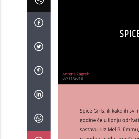
SPIC
Antena Zagreb
07/11/2018
Spice Girls, ili kako ih s
godine će u lipnju održati
sastavu. Uz Mel B, Emmu, 
navodne svađe između ost