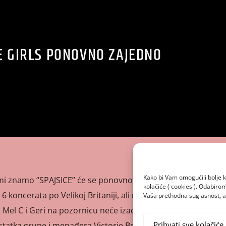
E GIRLS PONOVNO ZAJEDNO
Kako bi Vam omogućili bolje k
vi mi znamo “SPAJSICE” će se ponovno okupiti. Slijedeće
kolačiće ( cookies ). Odabir
 6 koncerata po Velikoj Britaniji, ali nažalost ne u puno
Vaša prethodna suglasnost, a 
Mel C i Geri na pozornicu neće izaći Victoria zbog
Prihvati sve kolačiće
atka grupe i menađera Victorie Beckham. Poslijednji put