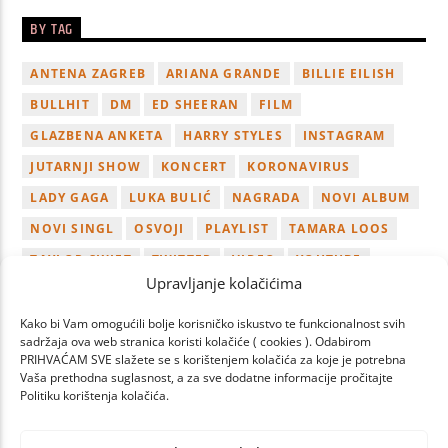
BY TAG
ANTENA ZAGREB
ARIANA GRANDE
BILLIE EILISH
BULLHIT
DM
ED SHEERAN
FILM
GLAZBENA ANKETA
HARRY STYLES
INSTAGRAM
JUTARNJI SHOW
KONCERT
KORONAVIRUS
LADY GAGA
LUKA BULIĆ
NAGRADA
NOVI ALBUM
NOVI SINGL
OSVOJI
PLAYLIST
TAMARA LOOS
TAYLOR SWIFT
TWITTER
VIDEO
YOUTUBE
Upravljanje kolačićima
ZAGREB
Kako bi Vam omogućili bolje korisničko iskustvo te funkcionalnost svih
sadržaja ova web stranica koristi kolačiće ( cookies ). Odabirom
PRIHVAĆAM SVE slažete se s korištenjem kolačića za koje je potrebna
Vaša prethodna suglasnost, a za sve dodatne informacije pročitajte
Politiku korištenja kolačića.
PAGES