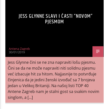
JESS GLYNNE SLAVI I ČASTI “NOVOM”
PJESMOM
Antena Zagreb
30/01/2019
Jess Glynne čini se ne zna napraviti lošu pjesmu.
Čini se da ne može napraviti niti solidnu pjesmu
već izbacuje hit za hitom. Najjasnije to potvrđuje
činjenica da je jedini ženski izvođač sa 7 brojeva
jedan u Velikoj Britaniji. Na našoj listi TOP 40
Antene Zagreb nam je stalni gost sa svakim novim
singlom, a […]