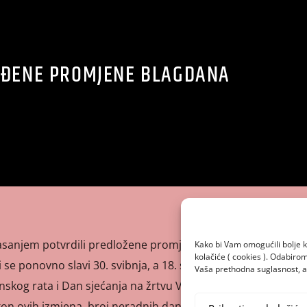
ĐENE PROMJENE BLAGDANA
lasanjem potvrdili predložene promjene kalendaru
Kako bi Vam omogućili bolje k
kolačiće ( cookies ). Odabir
se ponovno slavi 30. svibnja, a 18. studeni postaje Dan
Vaša prethodna suglasnost, a 
skog rata i Dan sjećanja na žrtvu Vukovara i Škabrnje,
on ovih izmjena, broj neradnih dana u godini ostaje na 13.