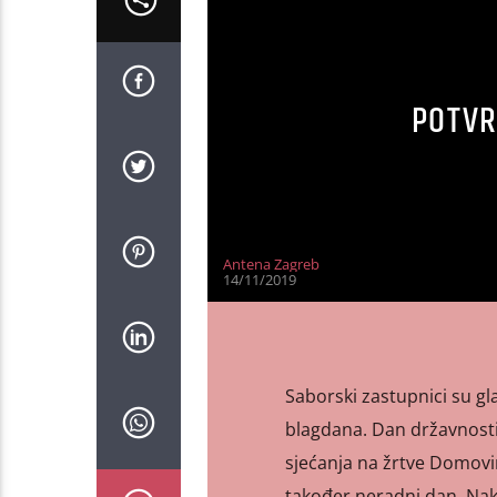
POTVR
Antena Zagreb
14/11/2019
Saborski zastupnici su g
blagdana. Dan državnosti 
sjećanja na žrtve Domovin
također neradni dan. Nak