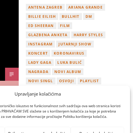
ANTENA ZAGREB
ARIANA GRANDE
BILLIE EILISH
BULLHIT
DM
ED SHEERAN
FILM
GLAZBENA ANKETA
HARRY STYLES
INSTAGRAM
JUTARNJI SHOW
KONCERT
KORONAVIRUS
LADY GAGA
LUKA BULIĆ
NAGRADA
NOVI ALBUM
NOVI SINGL
OSVOJI
PLAYLIST
TAMARA LOOS
TAYLOR SWIFT
Upravljanje kolačićima
TWITTER
VIDEO
YOUTUBE
orisničko iskustvo te funkcionalnost svih sadržaja ova web stranica koristi
ZAGREB
om PRIHVAĆAM SVE slažete se s korištenjem kolačića za koje je potrebna
za sve dodatne informacije pročitajte Politiku korištenja kolačića.