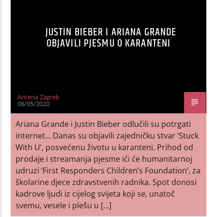
JUSTIN BIEBER I ARIANA GRANDE
OBJAVILI PJESMU O KARANTENI
Antena Zagreb
08/05/2020
Ariana Grande i Justin Bieber odlučili su potrgati
internet… Danas su objavili zajedničku stvar ‘Stuck
With U’, posvećenu životu u karanteni. Prihod od
prodaje i streamanja pjesme ići će humanitarnoj
udruzi ‘First Responders Children’s Foundation’, za
školarine djece zdravstvenih radnika. Spot donosi
kadrove ljudi iz cijelog svijeta koji se, unatoč
svemu, vesele i plešu u […]