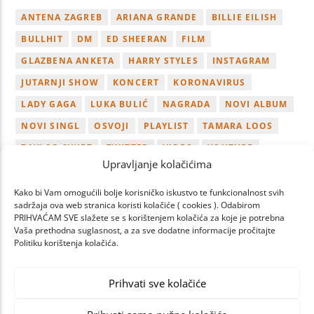
ANTENA ZAGREB
ARIANA GRANDE
BILLIE EILISH
BULLHIT
DM
ED SHEERAN
FILM
GLAZBENA ANKETA
HARRY STYLES
INSTAGRAM
JUTARNJI SHOW
KONCERT
KORONAVIRUS
LADY GAGA
LUKA BULIĆ
NAGRADA
NOVI ALBUM
NOVI SINGL
OSVOJI
PLAYLIST
TAMARA LOOS
TAYLOR SWIFT
TWITTER
VIDEO
YOUTUBE
Upravljanje kolačićima
ZAGREB
Kako bi Vam omogućili bolje korisničko iskustvo te funkcionalnost svih
sadržaja ova web stranica koristi kolačiće ( cookies ). Odabirom
PRIHVAĆAM SVE slažete se s korištenjem kolačića za koje je potrebna
Vaša prethodna suglasnost, a za sve dodatne informacije pročitajte
Politiku korištenja kolačića.
PAGES
Prihvati sve kolačiće