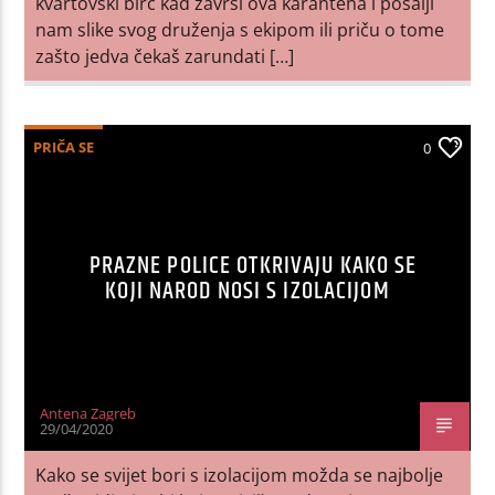
kvartovski birc kad završi ova karantena i pošalji
nam slike svog druženja s ekipom ili priču o tome
zašto jedva čekaš zarundati […]
PRIČA SE
0
PRAZNE POLICE OTKRIVAJU KAKO SE
KOJI NAROD NOSI S IZOLACIJOM
Antena Zagreb
29/04/2020
Kako se svijet bori s izolacijom možda se najbolje