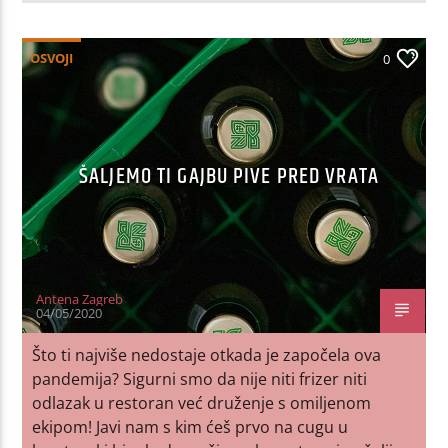
OSVOJI
0
ŠALJEMO TI GAJBU PIVE PRED VRATA
Antena Zagreb
04/05/2020
Što ti najviše nedostaje otkada je započela ova
pandemija? Sigurni smo da nije niti frizer niti
odlazak u restoran već druženje s omiljenom
ekipom! Javi nam s kim ćeš prvo na cugu u