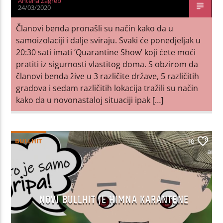
Antena Zagreb
24/03/2020
Članovi benda pronašli su način kako da u
samoizolaciji i dalje sviraju. Svaki će ponedjeljak u
20:30 sati imati ‘Quarantine Show’ koji ćete moći
pratiti iz sigurnosti vlastitog doma. S obzirom da
članovi benda žive u 3 različite države, 5 različitih
gradova i sedam različitih lokacija tražili su način
kako da u novonastaloj situaciji ipak […]
BULLHIT
10
NOVI BULLHIT JE HIMNA KARANTENE