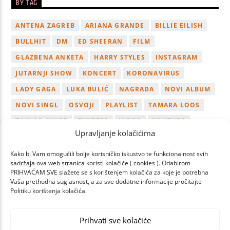
BY TAG
ANTENA ZAGREB
ARIANA GRANDE
BILLIE EILISH
BULLHIT
DM
ED SHEERAN
FILM
GLAZBENA ANKETA
HARRY STYLES
INSTAGRAM
JUTARNJI SHOW
KONCERT
KORONAVIRUS
LADY GAGA
LUKA BULIĆ
NAGRADA
NOVI ALBUM
NOVI SINGL
OSVOJI
PLAYLIST
TAMARA LOOS
TAYLOR SWIFT
TWITTER
VIDEO
YOUTUBE
Upravljanje kolačićima
ZAGREB
Kako bi Vam omogućili bolje korisničko iskustvo te funkcionalnost svih
sadržaja ova web stranica koristi kolačiće ( cookies ). Odabirom
PRIHVAĆAM SVE slažete se s korištenjem kolačića za koje je potrebna
Vaša prethodna suglasnost, a za sve dodatne informacije pročitajte
Politiku korištenja kolačića.
PAGES
Prihvati sve kolačiće