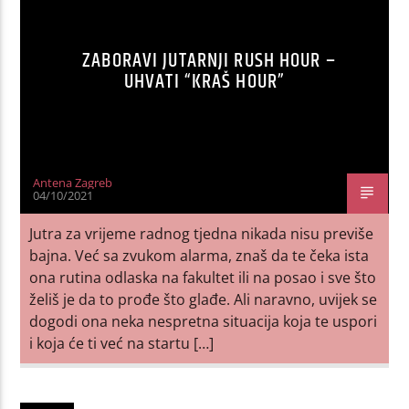
ZABORAVI JUTARNJI RUSH HOUR –
UHVATI “KRAŠ HOUR”
Antena Zagreb
04/10/2021
Jutra za vrijeme radnog tjedna nikada nisu previše
bajna. Već sa zvukom alarma, znaš da te čeka ista
ona rutina odlaska na fakultet ili na posao i sve što
želiš je da to prođe što glađe. Ali naravno, uvijek se
dogodi ona neka nespretna situacija koja te uspori
i koja će ti već na startu […]