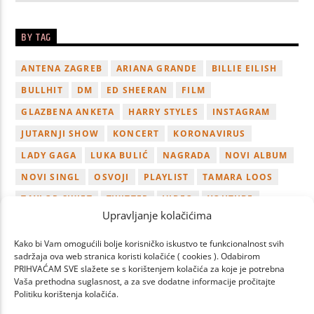
BY TAG
ANTENA ZAGREB
ARIANA GRANDE
BILLIE EILISH
BULLHIT
DM
ED SHEERAN
FILM
GLAZBENA ANKETA
HARRY STYLES
INSTAGRAM
JUTARNJI SHOW
KONCERT
KORONAVIRUS
LADY GAGA
LUKA BULIĆ
NAGRADA
NOVI ALBUM
NOVI SINGL
OSVOJI
PLAYLIST
TAMARA LOOS
TAYLOR SWIFT
TWITTER
VIDEO
YOUTUBE
Upravljanje kolačićima
ZAGREB
Kako bi Vam omogućili bolje korisničko iskustvo te funkcionalnost svih
sadržaja ova web stranica koristi kolačiće ( cookies ). Odabirom
PRIHVAĆAM SVE slažete se s korištenjem kolačića za koje je potrebna
Vaša prethodna suglasnost, a za sve dodatne informacije pročitajte
Politiku korištenja kolačića.