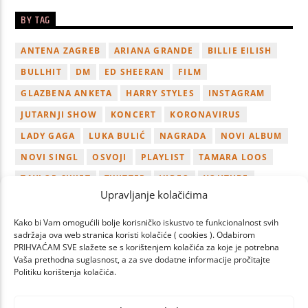
BY TAG
ANTENA ZAGREB
ARIANA GRANDE
BILLIE EILISH
BULLHIT
DM
ED SHEERAN
FILM
GLAZBENA ANKETA
HARRY STYLES
INSTAGRAM
JUTARNJI SHOW
KONCERT
KORONAVIRUS
LADY GAGA
LUKA BULIĆ
NAGRADA
NOVI ALBUM
NOVI SINGL
OSVOJI
PLAYLIST
TAMARA LOOS
TAYLOR SWIFT
TWITTER
VIDEO
YOUTUBE
Upravljanje kolačićima
ZAGREB
Kako bi Vam omogućili bolje korisničko iskustvo te funkcionalnost svih
sadržaja ova web stranica koristi kolačiće ( cookies ). Odabirom
PRIHVAĆAM SVE slažete se s korištenjem kolačića za koje je potrebna
Vaša prethodna suglasnost, a za sve dodatne informacije pročitajte
Politiku korištenja kolačića.
PAGES