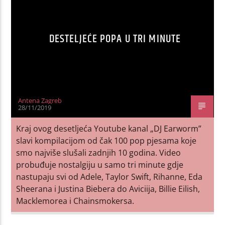
DESTELJEĆE POPA U TRI MINUTE
Antena Zagreb
28/11/2019
Kraj ovog desetljeća Youtube kanal „DJ Earworm”
slavi kompilacijom od čak 100 pop pjesama koje
smo najviše slušali zadnjih 10 godina. Video
probuđuje nostalgiju u samo tri minute gdje
nastupaju svi od Adele, Taylor Swift, Rihanne, Eda
Sheerana i Justina Biebera do Aviciija, Billie Eilish,
Macklemorea i Chainsmokersa.