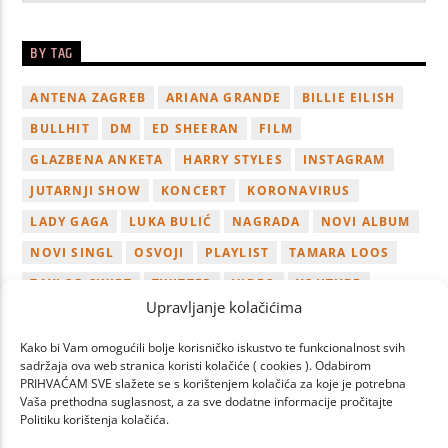
BY TAG
ANTENA ZAGREB
ARIANA GRANDE
BILLIE EILISH
BULLHIT
DM
ED SHEERAN
FILM
GLAZBENA ANKETA
HARRY STYLES
INSTAGRAM
JUTARNJI SHOW
KONCERT
KORONAVIRUS
LADY GAGA
LUKA BULIĆ
NAGRADA
NOVI ALBUM
NOVI SINGL
OSVOJI
PLAYLIST
TAMARA LOOS
TAYLOR SWIFT
TWITTER
VIDEO
YOUTUBE
Upravljanje kolačićima
ZAGREB
Kako bi Vam omogućili bolje korisničko iskustvo te funkcionalnost svih
sadržaja ova web stranica koristi kolačiće ( cookies ). Odabirom
PRIHVAĆAM SVE slažete se s korištenjem kolačića za koje je potrebna
Vaša prethodna suglasnost, a za sve dodatne informacije pročitajte
Politiku korištenja kolačića.