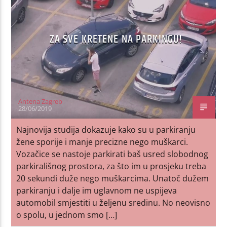
ZA SVE KRETENE NA PARKINGU!
Antena Zagreb
28/06/2019
Najnovija studija dokazuje kako su u parkiranju
žene sporije i manje precizne nego muškarci.
Vozačice se nastoje parkirati baš usred slobodnog
parkirališnog prostora, za što im u prosjeku treba
20 sekundi duže nego muškarcima. Unatoč dužem
parkiranju i dalje im uglavnom ne uspijeva
automobil smjestiti u željenu sredinu. No neovisno
o spolu, u jednom smo […]