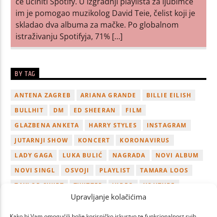
će učiniti Spotify. U izgradnji playlista za ljubimce
im je pomogao muzikolog David Teie, čelist koji je
skladao dva albuma za mačke. Po globalnom
istraživanju Spotifyja, 71% […]
BY TAG
ANTENA ZAGREB
ARIANA GRANDE
BILLIE EILISH
BULLHIT
DM
ED SHEERAN
FILM
GLAZBENA ANKETA
HARRY STYLES
INSTAGRAM
JUTARNJI SHOW
KONCERT
KORONAVIRUS
LADY GAGA
LUKA BULIĆ
NAGRADA
NOVI ALBUM
NOVI SINGL
OSVOJI
PLAYLIST
TAMARA LOOS
TAYLOR SWIFT
TWITTER
VIDEO
YOUTUBE
Upravljanje kolačićima
ZAGREB
Kako bi Vam omogućili bolje korisničko iskustvo te funkcionalnost svih