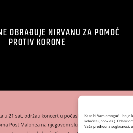
NE OBRAĐUJE NIRVANU ZA POMOĆ
PROTIV KORONE
 u 21 sat, održati koncert u počast Nirvani uživo. Koncert
Kako bi Vam omogućili bolje k
kolačiće ( cookies ). Odabir
z doma Post Malonea na njegovom službenom YouTube
Vaša prethodna suglasnost, a 