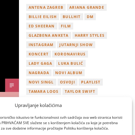
ANTENA ZAGREB
ARIANA GRANDE
BILLIE EILISH
BULLHIT
DM
ED SHEERAN
FILM
GLAZBENA ANKETA
HARRY STYLES
INSTAGRAM
JUTARNJI SHOW
KONCERT
KORONAVIRUS
LADY GAGA
LUKA BULIĆ
NAGRADA
NOVI ALBUM
NOVI SINGL
OSVOJI
PLAYLIST
TAMARA LOOS
TAYLOR SWIFT
TWITTER
VIDEO
YOUTUBE
Upravljanje kolačićima
ZAGREB
orisničko iskustvo te funkcionalnost svih sadržaja ova web stranica koristi
om PRIHVAĆAM SVE slažete se s korištenjem kolačića za koje je potrebna
za sve dodatne informacije pročitajte Politiku korištenja kolačića.