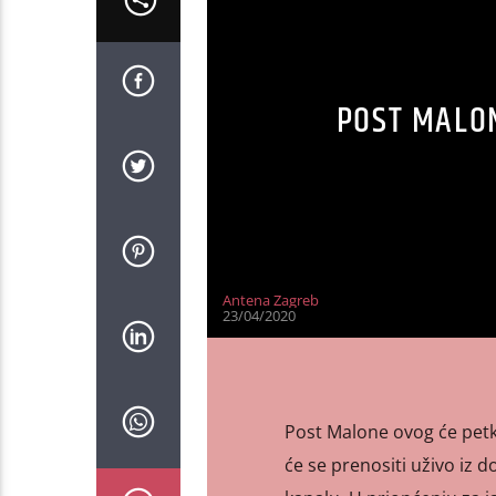
POST MALO
Antena Zagreb
23/04/2020
Post Malone ovog će petka
će se prenositi uživo i