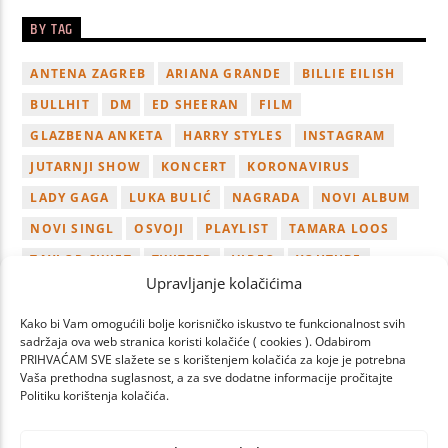
BY TAG
ANTENA ZAGREB
ARIANA GRANDE
BILLIE EILISH
BULLHIT
DM
ED SHEERAN
FILM
GLAZBENA ANKETA
HARRY STYLES
INSTAGRAM
JUTARNJI SHOW
KONCERT
KORONAVIRUS
LADY GAGA
LUKA BULIĆ
NAGRADA
NOVI ALBUM
NOVI SINGL
OSVOJI
PLAYLIST
TAMARA LOOS
TAYLOR SWIFT
TWITTER
VIDEO
YOUTUBE
Upravljanje kolačićima
ZAGREB
Kako bi Vam omogućili bolje korisničko iskustvo te funkcionalnost svih
sadržaja ova web stranica koristi kolačiće ( cookies ). Odabirom
PRIHVAĆAM SVE slažete se s korištenjem kolačića za koje je potrebna
Vaša prethodna suglasnost, a za sve dodatne informacije pročitajte
Politiku korištenja kolačića.
PAGES