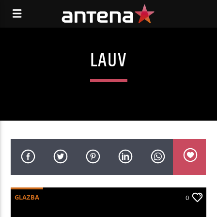
LAUV
GLAZBA
0