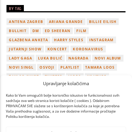
BY TAG
ANTENA ZAGREB
ARIANA GRANDE
BILLIE EILISH
BULLHIT
DM
ED SHEERAN
FILM
GLAZBENA ANKETA
HARRY STYLES
INSTAGRAM
JUTARNJI SHOW
KONCERT
KORONAVIRUS
LADY GAGA
LUKA BULIĆ
NAGRADA
NOVI ALBUM
NOVI SINGL
OSVOJI
PLAYLIST
TAMARA LOOS
TAYLOR SWIFT
TWITTER
VIDEO
YOUTUBE
Upravljanje kolačićima
ZAGREB
Kako bi Vam omogućili bolje korisničko iskustvo te funkcionalnost svih
sadržaja ova web stranica koristi kolačiće ( cookies ). Odabirom
PRIHVAĆAM SVE slažete se s korištenjem kolačića za koje je potrebna
Vaša prethodna suglasnost, a za sve dodatne informacije pročitajte
Politiku korištenja kolačića.
PAGES