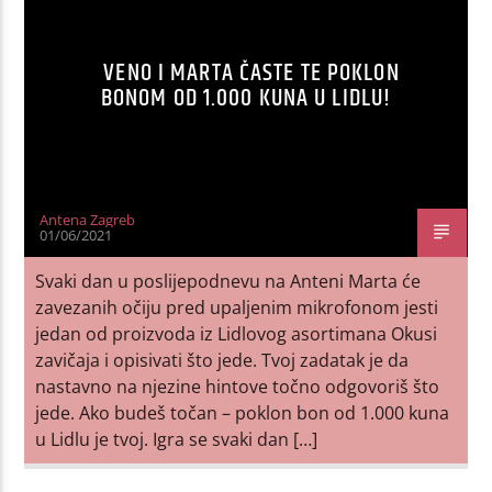
VENO I MARTA ČASTE TE POKLON
BONOM OD 1.000 KUNA U LIDLU!
Antena Zagreb
01/06/2021
Svaki dan u poslijepodnevu na Anteni Marta će
zavezanih očiju pred upaljenim mikrofonom jesti
jedan od proizvoda iz Lidlovog asortimana Okusi
zavičaja i opisivati što jede. Tvoj zadatak je da
nastavno na njezine hintove točno odgovoriš što
jede. Ako budeš točan – poklon bon od 1.000 kuna
u Lidlu je tvoj. Igra se svaki dan […]