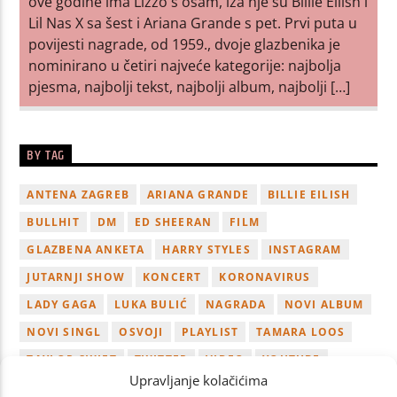
ove godine ima Lizzo s osam, iza nje su Billie Eilish i
Lil Nas X sa šest i Ariana Grande s pet. Prvi puta u
povijesti nagrade, od 1959., dvoje glazbenika je
nominirano u četiri najveće kategorije: najbolja
pjesma, najbolji tekst, najbolji album, najbolji […]
BY TAG
ANTENA ZAGREB
ARIANA GRANDE
BILLIE EILISH
BULLHIT
DM
ED SHEERAN
FILM
GLAZBENA ANKETA
HARRY STYLES
INSTAGRAM
JUTARNJI SHOW
KONCERT
KORONAVIRUS
LADY GAGA
LUKA BULIĆ
NAGRADA
NOVI ALBUM
NOVI SINGL
OSVOJI
PLAYLIST
TAMARA LOOS
TAYLOR SWIFT
TWITTER
VIDEO
YOUTUBE
Upravljanje kolačićima
ZAGREB