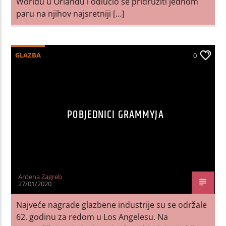
Worldu u Orlandu i odlučio se pridružiti jednom
paru na njihov najsretniji […]
GLAZBA
0
POBJEDNICI GRAMMYJA
Antena Zagreb
27/01/2020
Najveće nagrade glazbene industrije su se održale
62. godinu za redom u Los Angelesu. Na