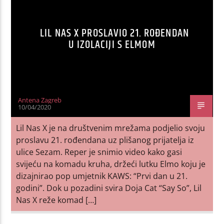
LIL NAS X PROSLAVIO 21. ROĐENDAN
U IZOLACIJI S ELMOM
Antena Zagreb
10/04/2020
Lil Nas X je na društvenim mrežama podjelio svoju
proslavu 21. rođendana uz plišanog prijatelja iz
ulice Sezam. Reper je snimio video kako gasi
svijeću na komadu kruha, držeći lutku Elmo koju je
dizajnirao pop umjetnik KAWS: “Prvi dan u 21.
godini”. Dok u pozadini svira Doja Cat “Say So”, Lil
Nas X reže komad […]