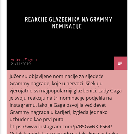
REAKCIJE GLAZBENIKA NA GRAMMY
NOMINACIJE
Antena Zagreb
21/11/2019
Jučer su objavljene nominacije za sljedeće
Grammy nagrade, koje u nervozi iščekuju
vjerojatno svi najpopularniji glazbenici. Lady Gaga
je svoju reakciju na tri nominacije podjelila na
Instagramu. Iako je Gaga osvojila već devet
Grammy nagrada u karijeri, izgleda jednako
uzbuđeno kao prvi puta.
https://www.instagram.com/p/B5GwNK-F564/
Ostali kandidati za nagrade su bili skoro jednako