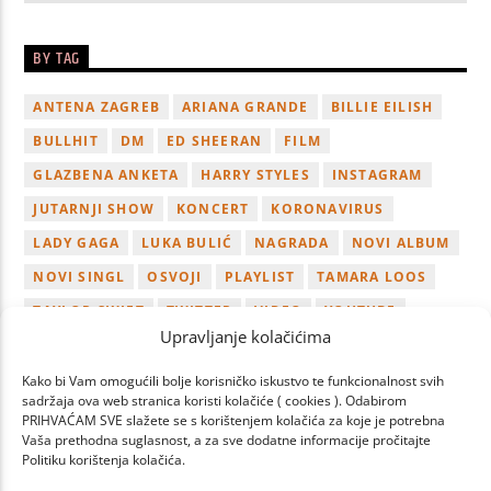
BY TAG
ANTENA ZAGREB
ARIANA GRANDE
BILLIE EILISH
BULLHIT
DM
ED SHEERAN
FILM
GLAZBENA ANKETA
HARRY STYLES
INSTAGRAM
JUTARNJI SHOW
KONCERT
KORONAVIRUS
LADY GAGA
LUKA BULIĆ
NAGRADA
NOVI ALBUM
NOVI SINGL
OSVOJI
PLAYLIST
TAMARA LOOS
TAYLOR SWIFT
TWITTER
VIDEO
YOUTUBE
Upravljanje kolačićima
ZAGREB
Kako bi Vam omogućili bolje korisničko iskustvo te funkcionalnost svih
sadržaja ova web stranica koristi kolačiće ( cookies ). Odabirom
PRIHVAĆAM SVE slažete se s korištenjem kolačića za koje je potrebna
Vaša prethodna suglasnost, a za sve dodatne informacije pročitajte
Politiku korištenja kolačića.