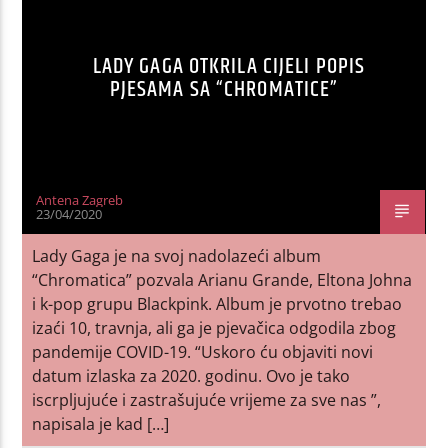
LADY GAGA OTKRILA CIJELI POPIS
PJESAMA SA “CHROMATICE”
Antena Zagreb
23/04/2020
Lady Gaga je na svoj nadolazeći album
“Chromatica” pozvala Arianu Grande, Eltona Johna
i k-pop grupu Blackpink. Album je prvotno trebao
izaći 10, travnja, ali ga je pjevačica odgodila zbog
pandemije COVID-19. “Uskoro ću objaviti novi
datum izlaska za 2020. godinu. Ovo je tako
iscrpljujuće i zastrašujuće vrijeme za sve nas ”,
napisala je kad […]