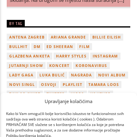
BY TAG
ANTENA ZAGREB
ARIANA GRANDE
BILLIE EILISH
BULLHIT
DM
ED SHEERAN
FILM
GLAZBENA ANKETA
HARRY STYLES
INSTAGRAM
JUTARNJI SHOW
KONCERT
KORONAVIRUS
LADY GAGA
LUKA BULIĆ
NAGRADA
NOVI ALBUM
NOVI SINGL
OSVOJI
PLAYLIST
TAMARA LOOS
TAYLOR SWIFT
TWITTER
VIDEO
YOUTUBE
Upravljanje kolačićima
ZAGREB
Kako bi Vam omogućili bolje korisničko iskustvo te funkcionalnost svih
sadržaja ova web stranica koristi kolačiće ( cookies ). Odabirom
PRIHVAĆAM SVE slažete se s korištenjem kolačića za koje je potrebna
Vaša prethodna suglasnost, a za sve dodatne informacije pročitajte
Politiku korištenja kolačića.