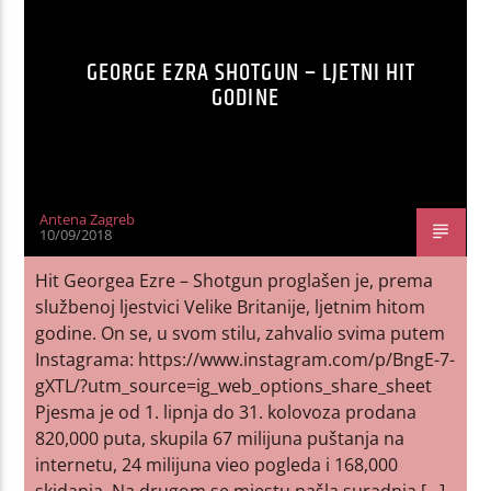
GEORGE EZRA SHOTGUN – LJETNI HIT
GODINE
Antena Zagreb
10/09/2018
Hit Georgea Ezre – Shotgun proglašen je, prema
službenoj ljestvici Velike Britanije, ljetnim hitom
godine. On se, u svom stilu, zahvalio svima putem
Instagrama: https://www.instagram.com/p/BngE-7-
gXTL/?utm_source=ig_web_options_share_sheet
Pjesma je od 1. lipnja do 31. kolovoza prodana
820,000 puta, skupila 67 milijuna puštanja na
internetu, 24 milijuna vieo pogleda i 168,000
skidanja. Na drugom se mjestu našla suradnja […]