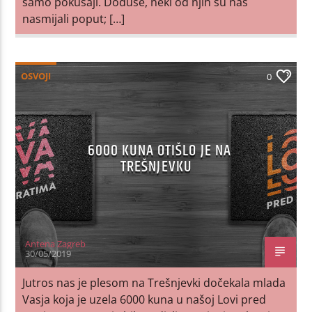
samo pokušaji. Doduše, neki od njih su nas
nasmijali poput; […]
OSVOJI
0
6000 KUNA OTIŠLO JE NA
TREŠNJEVKU
Antena Zagreb
30/05/2019
Jutros nas je plesom na Trešnjevki dočekala mlada
Vasja koja je uzela 6000 kuna u našoj Lovi pred