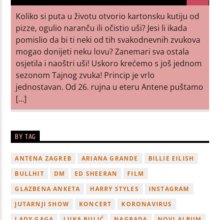
Koliko si puta u životu otvorio kartonsku kutiju od
pizze, ogulio naranču ili očistio uši? Jesi li ikada
pomislio da bi ti neki od tih svakodnevnih zvukova
mogao donijeti neku lovu? Zanemari sva ostala
osjetila i naoštri uši! Uskoro krećemo s još jednom
sezonom Tajnog zvuka! Princip je vrlo
jednostavan. Od 26. rujna u eteru Antene puštamo
[…]
BY TAG
ANTENA ZAGREB
ARIANA GRANDE
BILLIE EILISH
BULLHIT
DM
ED SHEERAN
FILM
GLAZBENA ANKETA
HARRY STYLES
INSTAGRAM
JUTARNJI SHOW
KONCERT
KORONAVIRUS
LADY GAGA
LUKA BULIĆ
NAGRADA
NOVI ALBUM