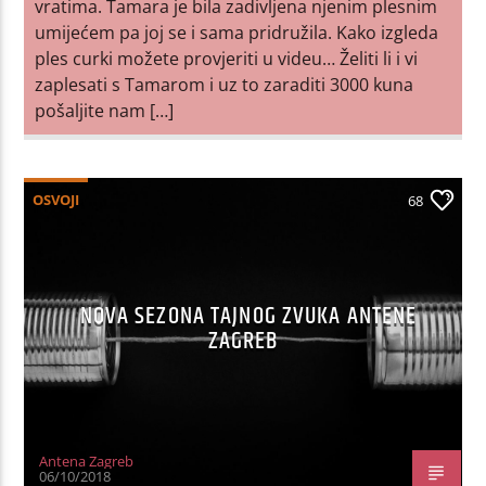
vratima. Tamara je bila zadivljena njenim plesnim
umijećem pa joj se i sama pridružila. Kako izgleda
ples curki možete provjeriti u videu… Želiti li i vi
zaplesati s Tamarom i uz to zaraditi 3000 kuna
pošaljite nam […]
OSVOJI
68
NOVA SEZONA TAJNOG ZVUKA ANTENE
ZAGREB
Antena Zagreb
06/10/2018