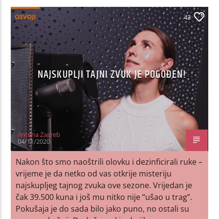
OSVOJI
43
NAJSKUPLJI TAJNI ZVUK JE POGOĐEN!
Antena Zagreb
04/11/2020
Nakon što smo naoštrili olovku i dezinficirali ruke –
vrijeme je da netko od vas otkrije misteriju
najskupljeg tajnog zvuka ove sezone. Vrijedan je
čak 39.500 kuna i još mu nitko nije “ušao u trag”.
Pokušaja je do sada bilo jako puno, no ostali su