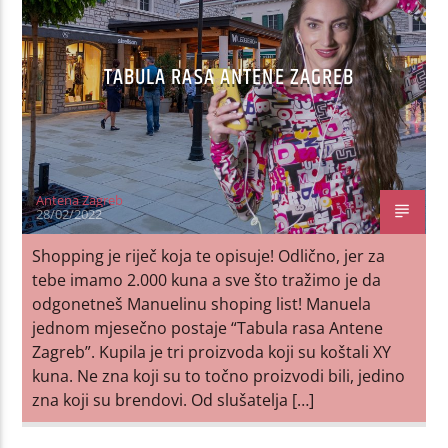
TABULA RASA ANTENE ZAGREB
Antena Zagreb
28/02/2022
Shopping je riječ koja te opisuje! Odlično, jer za
tebe imamo 2.000 kuna a sve što tražimo je da
odgonetneš Manuelinu shoping list! Manuela
jednom mjesečno postaje “Tabula rasa Antene
Zagreb”. Kupila je tri proizvoda koji su koštali XY
kuna. Ne zna koji su to točno proizvodi bili, jedino
zna koji su brendovi. Od slušatelja […]