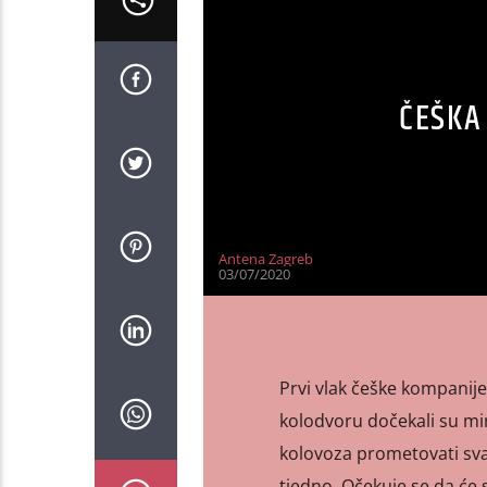
ČEŠKA
Antena Zagreb
03/07/2020
Prvi vlak češke kompanije 
kolodvoru dočekali su mini
kolovoza prometovati svak
tjedno. Očekuje se da će 