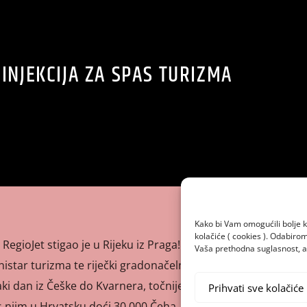
 INJEKCIJA ZA SPAS TURIZMA
Kako bi Vam omogućili bolje k
kolačiće ( cookies ). Odabir
RegioJet stigao je u Rijeku iz Praga! Oduševljene turiste na
Vaša prethodna suglasnost, a 
star turizma te riječki gradonačelnik. Taj će vlak do kraja
i dan iz Češke do Kvarnera, točnije do 11. srpnja tri puta
Prihvati sve kolačiće
s njim u Hrvatsku doći 30.000 Čeha. Upravo se […]