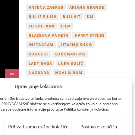
ANTENA ZAGREB
ARIANA GRANDE
BILLIE EILISH
BULLHIT
DM
ED SHEERAN
FILM
GLAZBENA ANKETA
HARRY STYLES
INSTAGRAM
JUTARNJI SHOW
KONCERT
KORONAVIRUS
LADY GAGA
LUKA BULIĆ
NAGRADA
NOVI ALBUM
NOVI SINGL
OSVOJI
PLAYLIST
Upravljanje kolačićima
TAMARA LOOS
TAYLOR SWIFT
orisničko iskustvo te funkcionalnost svih sadržaja ova web stranica koristi
TWITTER
VIDEO
YOUTUBE
om PRIHVAĆAM SVE slažete se s korištenjem kolačića za koje je potrebna
za sve dodatne informacije pročitajte Politiku korištenja kolačića.
ZAGREB
Prihvati samo nužne kolačiće
Postavke kolačića