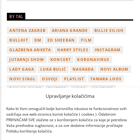
BY TAG
ANTENA ZAGREB
ARIANA GRANDE
BILLIE EILISH
BULLHIT
DM
ED SHEERAN
FILM
GLAZBENA ANKETA
HARRY STYLES
INSTAGRAM
JUTARNJI SHOW
KONCERT
KORONAVIRUS
LADY GAGA
LUKA BULIĆ
NAGRADA
NOVI ALBUM
NOVI SINGL
OSVOJI
PLAYLIST
TAMARA LOOS
TAYLOR SWIFT
TWITTER
VIDEO
YOUTUBE
Upravljanje kolačićima
ZAGREB
Kako bi Vam omogućili bolje korisničko iskustvo te funkcionalnost svih
sadržaja ova web stranica koristi kolačiće ( cookies ). Odabirom
PRIHVAĆAM SVE slažete se s korištenjem kolačića za koje je potrebna
Vaša prethodna suglasnost, a za sve dodatne informacije pročitajte
Politiku korištenja kolačića.