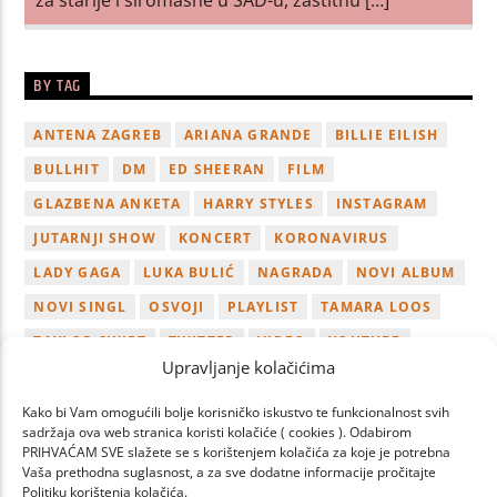
BY TAG
ANTENA ZAGREB
ARIANA GRANDE
BILLIE EILISH
BULLHIT
DM
ED SHEERAN
FILM
GLAZBENA ANKETA
HARRY STYLES
INSTAGRAM
JUTARNJI SHOW
KONCERT
KORONAVIRUS
LADY GAGA
LUKA BULIĆ
NAGRADA
NOVI ALBUM
NOVI SINGL
OSVOJI
PLAYLIST
TAMARA LOOS
TAYLOR SWIFT
TWITTER
VIDEO
YOUTUBE
Upravljanje kolačićima
ZAGREB
Kako bi Vam omogućili bolje korisničko iskustvo te funkcionalnost svih
sadržaja ova web stranica koristi kolačiće ( cookies ). Odabirom
PRIHVAĆAM SVE slažete se s korištenjem kolačića za koje je potrebna
Vaša prethodna suglasnost, a za sve dodatne informacije pročitajte
Politiku korištenja kolačića.