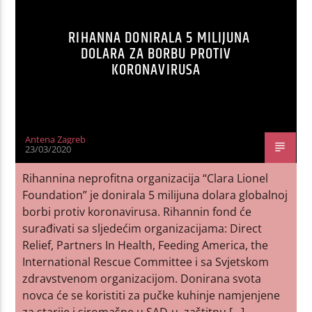
RIHANNA DONIRALA 5 MILIJUNA
DOLARA ZA BORBU PROTIV
KORONAVIRUSA
Antena Zagreb
23/03/2020
Rihannina neprofitna organizacija “Clara Lionel
Foundation” je donirala 5 milijuna dolara globalnoj
borbi protiv koronavirusa. Rihannin fond će
surađivati sa sljedećim organizacijama: Direct
Relief, Partners In Health, Feeding America, the
International Rescue Committee i sa Svjetskom
zdravstvenom organizacijom. Donirana svota
novca će se koristiti za pučke kuhinje namjenjene
za starije i siromašne u SAD-u, zaštitnu […]