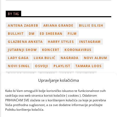
BY TAG
ANTENA ZAGREB
ARIANA GRANDE
BILLIE EILISH
BULLHIT
DM
ED SHEERAN
FILM
GLAZBENA ANKETA
HARRY STYLES
INSTAGRAM
JUTARNJI SHOW
KONCERT
KORONAVIRUS
LADY GAGA
LUKA BULIĆ
NAGRADA
NOVI ALBUM
NOVI SINGL
OSVOJI
PLAYLIST
TAMARA LOOS
TAYLOR SWIFT
TWITTER
VIDEO
YOUTUBE
Upravljanje kolačićima
ZAGREB
Kako bi Vam omogućili bolje korisničko iskustvo te funkcionalnost svih
sadržaja ova web stranica koristi kolačiće ( cookies ). Odabirom
PRIHVAĆAM SVE slažete se s korištenjem kolačića za koje je potrebna
Vaša prethodna suglasnost, a za sve dodatne informacije pročitajte
Politiku korištenja kolačića.