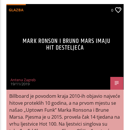
GLAZBA
0
MARK RONSON I BRUNO MARS IMAJU
HIT DESTELJEĆA
Antena Zagreb
19/11/2019
Billboard je povodom kraja 2010-ih objavio najveće
hitove proteklih 10 godina, a na prvom mjestu se
našao „Uptown Funk” Marka Ronsona i Brune
Marsa. Pjesma je u 2015. provela čak 14 tjedana na
vrhu ljestvice Hot 100. Na ljestvici singlova su