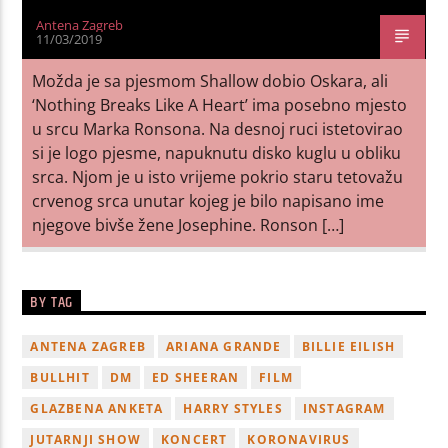
Antena Zagreb
11/03/2019
Možda je sa pjesmom Shallow dobio Oskara, ali
‘Nothing Breaks Like A Heart’ ima posebno mjesto
u srcu Marka Ronsona. Na desnoj ruci istetovirao
si je logo pjesme, napuknutu disko kuglu u obliku
srca. Njom je u isto vrijeme pokrio staru tetovažu
crvenog srca unutar kojeg je bilo napisano ime
njegove bivše žene Josephine. Ronson […]
BY TAG
ANTENA ZAGREB
ARIANA GRANDE
BILLIE EILISH
BULLHIT
DM
ED SHEERAN
FILM
GLAZBENA ANKETA
HARRY STYLES
INSTAGRAM
JUTARNJI SHOW
KONCERT
KORONAVIRUS