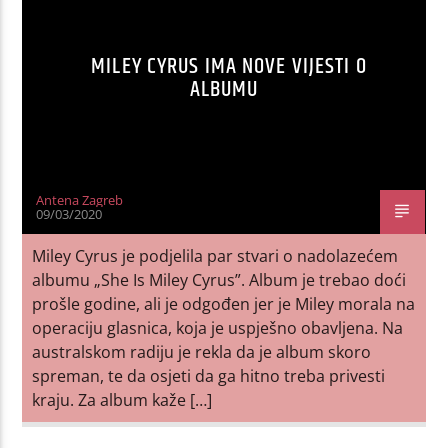
MILEY CYRUS IMA NOVE VIJESTI O
ALBUMU
Antena Zagreb
09/03/2020
Miley Cyrus je podjelila par stvari o nadolazećem
albumu „She Is Miley Cyrus”. Album je trebao doći
prošle godine, ali je odgođen jer je Miley morala na
operaciju glasnica, koja je uspješno obavljena. Na
australskom radiju je rekla da je album skoro
spreman, te da osjeti da ga hitno treba privesti
kraju. Za album kaže […]