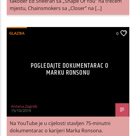
također Ed Sheeran sa „Shape Of You” na trećem
mjestu, Chainsmokers sa „Closer” na […]
GLAZBA
0
POGLEDAJTE DOKUMENTARAC O
MARKU RONSONU
Antena Zagreb
15/10/2019
Na YouTube je u cijelosti stavljen 75-minutni
dokumentarac o karijeri Marka Ronsona.