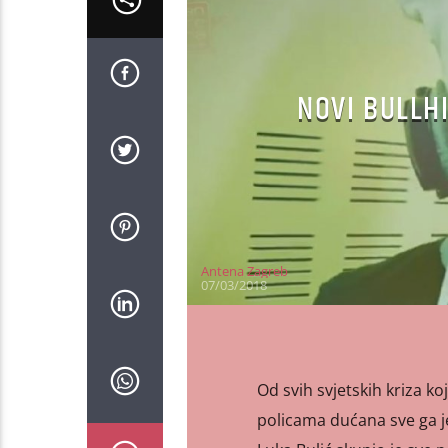
NOVI BULLH
Antena Zagreb
07/03/2018
Od svih svjetskih kriza ko
policama dućana sve ga je