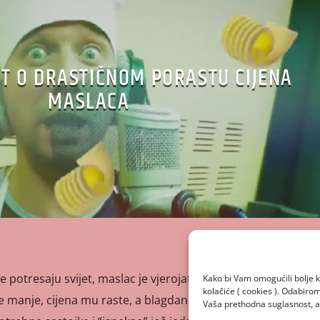
IT O DRASTIČNOM PORASTU CIJENA
MASLACA
je potresaju svijet, maslac je vjerojatno najbizarnija! Na
Kako bi Vam omogućili bolje k
kolačiće ( cookies ). Odabir
 manje, cijena mu raste, a blagdani su sve bliže. Zabrinuti
Vaša prethodna suglasnost, a 