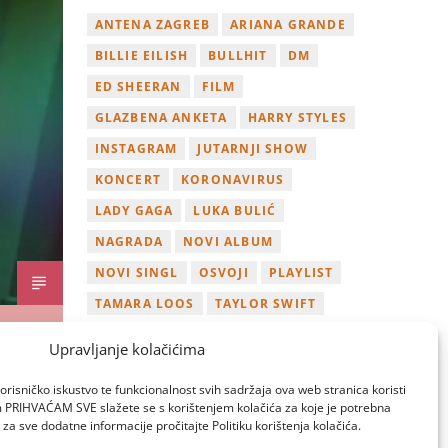
ANTENA ZAGREB
ARIANA GRANDE
BILLIE EILISH
BULLHIT
DM
ED SHEERAN
FILM
GLAZBENA ANKETA
HARRY STYLES
INSTAGRAM
JUTARNJI SHOW
KONCERT
KORONAVIRUS
LADY GAGA
LUKA BULIĆ
NAGRADA
NOVI ALBUM
NOVI SINGL
OSVOJI
PLAYLIST
TAMARA LOOS
TAYLOR SWIFT
TWITTER
VIDEO
YOUTUBE
Upravljanje kolačićima
ZAGREB
orisničko iskustvo te funkcionalnost svih sadržaja ova web stranica koristi
om PRIHVAĆAM SVE slažete se s korištenjem kolačića za koje je potrebna
za sve dodatne informacije pročitajte Politiku korištenja kolačića.