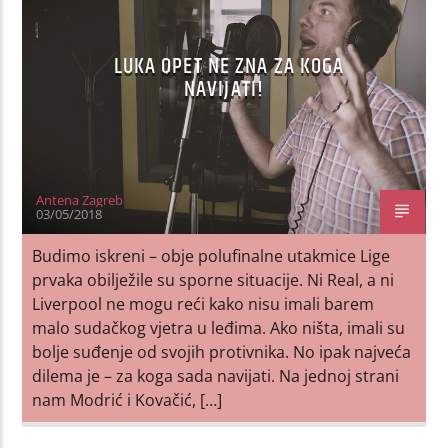
LUKA OPET NE ZNA ZA KOGA
NAVIJATI!
Antena Zagreb
03/05/2018
Budimo iskreni – obje polufinalne utakmice Lige
prvaka obilježile su sporne situacije. Ni Real, a ni
Liverpool ne mogu reći kako nisu imali barem
malo sudačkog vjetra u leđima. Ako ništa, imali su
bolje suđenje od svojih protivnika. No ipak najveća
dilema je – za koga sada navijati. Na jednoj strani
nam Modrić i Kovačić, […]