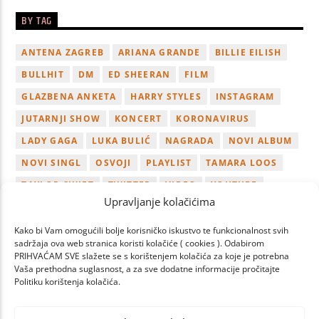
BY TAG
ANTENA ZAGREB
ARIANA GRANDE
BILLIE EILISH
BULLHIT
DM
ED SHEERAN
FILM
GLAZBENA ANKETA
HARRY STYLES
INSTAGRAM
JUTARNJI SHOW
KONCERT
KORONAVIRUS
LADY GAGA
LUKA BULIĆ
NAGRADA
NOVI ALBUM
NOVI SINGL
OSVOJI
PLAYLIST
TAMARA LOOS
TAYLOR SWIFT
TWITTER
VIDEO
YOUTUBE
Upravljanje kolačićima
ZAGREB
Kako bi Vam omogućili bolje korisničko iskustvo te funkcionalnost svih
sadržaja ova web stranica koristi kolačiće ( cookies ). Odabirom
PRIHVAĆAM SVE slažete se s korištenjem kolačića za koje je potrebna
Vaša prethodna suglasnost, a za sve dodatne informacije pročitajte
Politiku korištenja kolačića.
PAGES