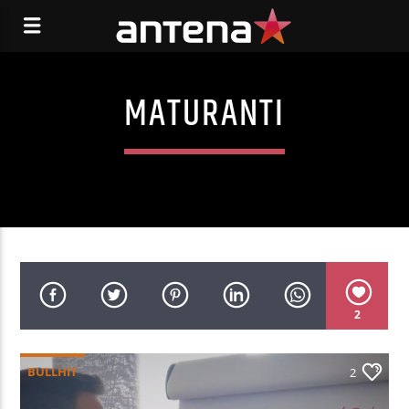
MATURANTI
2
BULLHIT
2