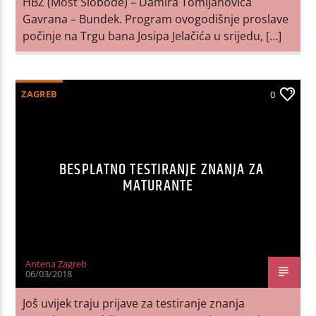
HBZ (Most Slobode) – Damira Tomljanovića
Gavrana – Bundek. Program ovogodišnje proslave
počinje na Trgu bana Josipa Jelačića u srijedu, […]
ZAGREB
0
BESPLATNO TESTIRANJE ZNANJA ZA
MATURANTE
Antena Zagreb
06/03/2018
Još uvijek traju prijave za testiranje znanja