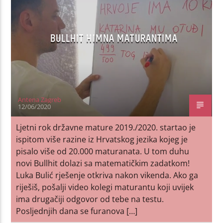
BULLHIT HIMNA MATURANTIMA
Antena Zagreb
12/06/2020
Ljetni rok državne mature 2019./2020. startao je
ispitom više razine iz Hrvatskog jezika kojeg je
pisalo više od 20.000 maturanata. U tom duhu
novi Bullhit dolazi sa matematičkim zadatkom!
Luka Bulić rješenje otkriva nakon vikenda. Ako ga
riješiš, pošalji video kolegi maturantu koji uvijek
ima drugačiji odgovor od tebe na testu.
Posljednjih dana se furanova […]