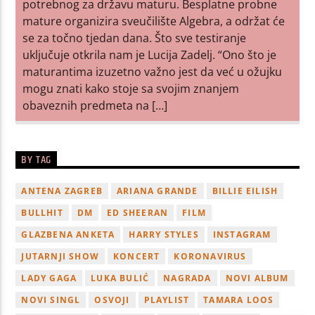
potrebnog za državu maturu. Besplatne probne
mature organizira sveučilište Algebra, a održat će
se za točno tjedan dana. Što sve testiranje
uključuje otkrila nam je Lucija Zadelj. “Ono što je
maturantima izuzetno važno jest da već u ožujku
mogu znati kako stoje sa svojim znanjem
obaveznih predmeta na […]
BY TAG
ANTENA ZAGREB
ARIANA GRANDE
BILLIE EILISH
BULLHIT
DM
ED SHEERAN
FILM
GLAZBENA ANKETA
HARRY STYLES
INSTAGRAM
JUTARNJI SHOW
KONCERT
KORONAVIRUS
LADY GAGA
LUKA BULIĆ
NAGRADA
NOVI ALBUM
NOVI SINGL
OSVOJI
PLAYLIST
TAMARA LOOS