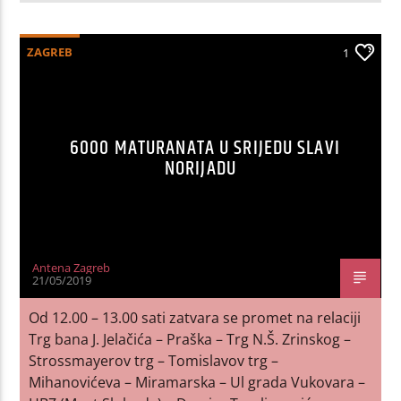
ZAGREB
1
6000 MATURANATA U SRIJEDU SLAVI
NORIJADU
Antena Zagreb
21/05/2019
Od 12.00 – 13.00 sati zatvara se promet na relaciji
Trg bana J. Jelačića – Praška – Trg N.Š. Zrinskog –
Strossmayerov trg – Tomislavov trg –
Mihanovićeva – Miramarska – Ul grada Vukovara –