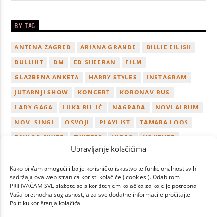
BY TAG
ANTENA ZAGREB
ARIANA GRANDE
BILLIE EILISH
BULLHIT
DM
ED SHEERAN
FILM
GLAZBENA ANKETA
HARRY STYLES
INSTAGRAM
JUTARNJI SHOW
KONCERT
KORONAVIRUS
LADY GAGA
LUKA BULIĆ
NAGRADA
NOVI ALBUM
NOVI SINGL
OSVOJI
PLAYLIST
TAMARA LOOS
TAYLOR SWIFT
TWITTER
VIDEO
YOUTUBE
Upravljanje kolačićima
ZAGREB
Kako bi Vam omogućili bolje korisničko iskustvo te funkcionalnost svih
sadržaja ova web stranica koristi kolačiće ( cookies ). Odabirom
PRIHVAĆAM SVE slažete se s korištenjem kolačića za koje je potrebna
Vaša prethodna suglasnost, a za sve dodatne informacije pročitajte
Politiku korištenja kolačića.