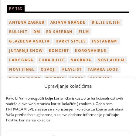
BY TAG
ANTENA ZAGREB
ARIANA GRANDE
BILLIE EILISH
BULLHIT
DM
ED SHEERAN
FILM
GLAZBENA ANKETA
HARRY STYLES
INSTAGRAM
JUTARNJI SHOW
KONCERT
KORONAVIRUS
LADY GAGA
LUKA BULIĆ
NAGRADA
NOVI ALBUM
NOVI SINGL
OSVOJI
PLAYLIST
TAMARA LOOS
TAYLOR SWIFT
TWITTER
VIDEO
YOUTUBE
Upravljanje kolačićima
ZAGREB
Kako bi Vam omogućili bolje korisničko iskustvo te funkcionalnost svih
sadržaja ova web stranica koristi kolačiće ( cookies ). Odabirom
PRIHVAĆAM SVE slažete se s korištenjem kolačića za koje je potrebna
Vaša prethodna suglasnost, a za sve dodatne informacije pročitajte
Politiku korištenja kolačića.
PAGES