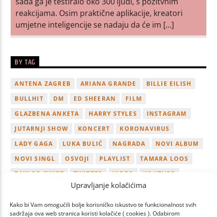
sada ga je testiralo oko 300 ljudi, s pozitvnim
reakcijama. Osim praktične aplikacije, kreatori
umjetne inteligencije se nadaju da će im […]
BY TAG
ANTENA ZAGREB
ARIANA GRANDE
BILLIE EILISH
BULLHIT
DM
ED SHEERAN
FILM
GLAZBENA ANKETA
HARRY STYLES
INSTAGRAM
JUTARNJI SHOW
KONCERT
KORONAVIRUS
LADY GAGA
LUKA BULIĆ
NAGRADA
NOVI ALBUM
NOVI SINGL
OSVOJI
PLAYLIST
TAMARA LOOS
TAYLOR SWIFT
TWITTER
VIDEO
YOUTUBE
Upravljanje kolačićima
ZAGREB
Kako bi Vam omogućili bolje korisničko iskustvo te funkcionalnost svih
sadržaja ova web stranica koristi kolačiće ( cookies ). Odabirom