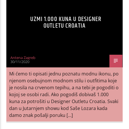
UZMI 1.000 KUNA U DESIGNER
OUTLETU CROATIA
Antena Zagreb
30/11/2020
Mi ćemo ti opisati jednu poznatu modnu ikonu, po
njenom osebujnom modnom stilu i outfitima koje
je nosila na crvenom tepihu, a na tebi je pogoditi o
kojoj se osobi radi. Ako pogodiš dobivaš 1.000
kuna za potrošiti u Designer Outletu Croatia. Svaki
dan u Jutarnjem showu kod Saše Lozara kada
damo znak pošalji poruku […]