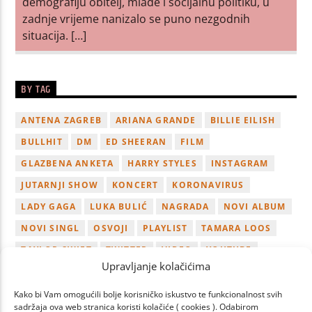
demografiju obitelj, mlade i socijalnu politiku, u
zadnje vrijeme nanizalo se puno nezgodnih
situacija. […]
BY TAG
ANTENA ZAGREB
ARIANA GRANDE
BILLIE EILISH
BULLHIT
DM
ED SHEERAN
FILM
GLAZBENA ANKETA
HARRY STYLES
INSTAGRAM
JUTARNJI SHOW
KONCERT
KORONAVIRUS
LADY GAGA
LUKA BULIĆ
NAGRADA
NOVI ALBUM
NOVI SINGL
OSVOJI
PLAYLIST
TAMARA LOOS
TAYLOR SWIFT
TWITTER
VIDEO
YOUTUBE
Upravljanje kolačićima
ZAGREB
Kako bi Vam omogućili bolje korisničko iskustvo te funkcionalnost svih
sadržaja ova web stranica koristi kolačiće ( cookies ). Odabirom