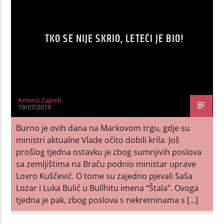
TKO SE NIJE SKRIO, LETEĆI JE BIO!
Antena Zagreb
19/07/2019
Burno je ovih dana na Markovom trgu, gdje su
ministri aktualne Vlade očito dobili krila. Još
prošlog tjedna ostavku je zbog sumnjivih poslova
sa zemljištima na Braču podnio ministar uprave
Lovro Kuščević. O tome su zajedno pjevali Saša
Lozar i Luka Bulić u Bullhitu imena “Štala”. Ovoga
tjedna je pak, zbog poslova s nekretninama s […]