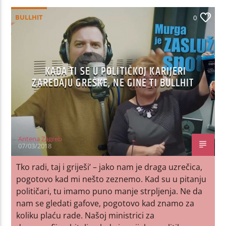
BULLHIT
0
KADA TI SE U POLITIČKOJ KARIJERI
ZAREDAJU GREŠKE, NE GINE TI BULLHIT
Antena Zagreb
07/03/2018
Tko radi, taj i griješi’ – jako nam je draga uzrečica,
pogotovo kad mi nešto zeznemo. Kad su u pitanju
političari, tu imamo puno manje strpljenja. Ne da
nam se gledati gafove, pogotovo kad znamo za
koliku plaću rade. Našoj ministrici za