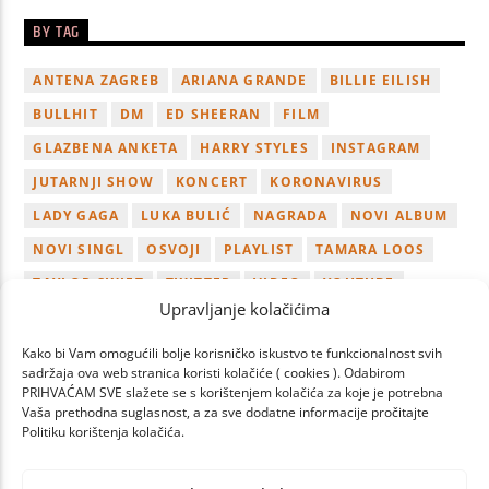
BY TAG
ANTENA ZAGREB
ARIANA GRANDE
BILLIE EILISH
BULLHIT
DM
ED SHEERAN
FILM
GLAZBENA ANKETA
HARRY STYLES
INSTAGRAM
JUTARNJI SHOW
KONCERT
KORONAVIRUS
LADY GAGA
LUKA BULIĆ
NAGRADA
NOVI ALBUM
NOVI SINGL
OSVOJI
PLAYLIST
TAMARA LOOS
TAYLOR SWIFT
TWITTER
VIDEO
YOUTUBE
Upravljanje kolačićima
ZAGREB
Kako bi Vam omogućili bolje korisničko iskustvo te funkcionalnost svih
sadržaja ova web stranica koristi kolačiće ( cookies ). Odabirom
PRIHVAĆAM SVE slažete se s korištenjem kolačića za koje je potrebna
Vaša prethodna suglasnost, a za sve dodatne informacije pročitajte
Politiku korištenja kolačića.
PAGES