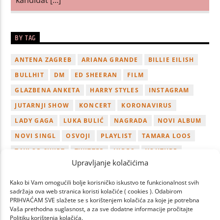
BY TAG
ANTENA ZAGREB
ARIANA GRANDE
BILLIE EILISH
BULLHIT
DM
ED SHEERAN
FILM
GLAZBENA ANKETA
HARRY STYLES
INSTAGRAM
JUTARNJI SHOW
KONCERT
KORONAVIRUS
LADY GAGA
LUKA BULIĆ
NAGRADA
NOVI ALBUM
NOVI SINGL
OSVOJI
PLAYLIST
TAMARA LOOS
TAYLOR SWIFT
TWITTER
VIDEO
YOUTUBE
Upravljanje kolačićima
ZAGREB
Kako bi Vam omogućili bolje korisničko iskustvo te funkcionalnost svih
sadržaja ova web stranica koristi kolačiće ( cookies ). Odabirom
PRIHVAĆAM SVE slažete se s korištenjem kolačića za koje je potrebna
Vaša prethodna suglasnost, a za sve dodatne informacije pročitajte
Politiku korištenja kolačića.