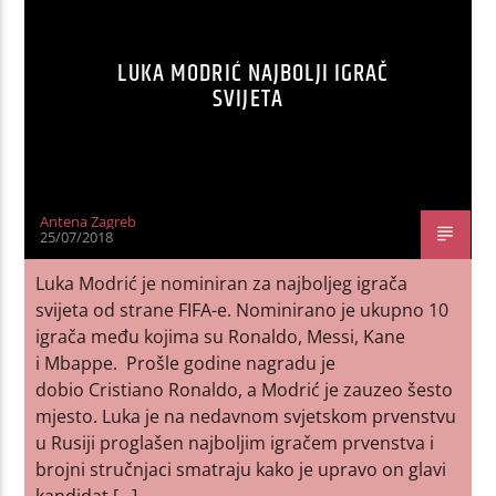
LUKA MODRIĆ NAJBOLJI IGRAČ
SVIJETA
Antena Zagreb
25/07/2018
Luka Modrić je nominiran za najboljeg igrača
svijeta od strane FIFA-e. Nominirano je ukupno 10
igrača među kojima su Ronaldo, Messi, Kane
i Mbappe. Prošle godine nagradu je
dobio Cristiano Ronaldo, a Modrić je zauzeo šesto
mjesto. Luka je na nedavnom svjetskom prvenstvu
u Rusiji proglašen najboljim igračem prvenstva i
brojni stručnjaci smatraju kako je upravo on glavi
kandidat […]