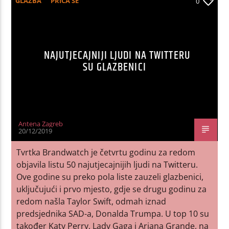
GLAZBA
PRIČA SE
0
NAJUTJECAJNIJI LJUDI NA TWITTERU
SU GLAZBENICI
Antena Zagreb
20/12/2019
Tvrtka Brandwatch je četvrtu godinu za redom
objavila listu 50 najutjecajnijih ljudi na Twitteru.
Ove godine su preko pola liste zauzeli glazbenici,
uključujući i prvo mjesto, gdje se drugu godinu za
redom našla Taylor Swift, odmah iznad
predsjednika SAD-a, Donalda Trumpa. U top 10 su
također Katy Perry, Lady Gaga i Ariana Grande, na