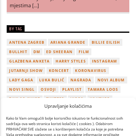
mjestima […]
BY TAG
ANTENA ZAGREB
ARIANA GRANDE
BILLIE EILISH
BULLHIT
DM
ED SHEERAN
FILM
GLAZBENA ANKETA
HARRY STYLES
INSTAGRAM
JUTARNJI SHOW
KONCERT
KORONAVIRUS
LADY GAGA
LUKA BULIĆ
NAGRADA
NOVI ALBUM
NOVI SINGL
OSVOJI
PLAYLIST
TAMARA LOOS
TAYLOR SWIFT
TWITTER
VIDEO
YOUTUBE
Upravljanje kolačićima
ZAGREB
Kako bi Vam omogućili bolje korisničko iskustvo te funkcionalnost svih
sadržaja ova web stranica koristi kolačiće ( cookies ). Odabirom
PRIHVAĆAM SVE slažete se s korištenjem kolačića za koje je potrebna
Vaša prethodna suglasnost, a za sve dodatne informacije pročitajte