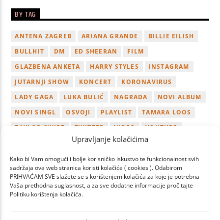
BY TAG
ANTENA ZAGREB
ARIANA GRANDE
BILLIE EILISH
BULLHIT
DM
ED SHEERAN
FILM
GLAZBENA ANKETA
HARRY STYLES
INSTAGRAM
JUTARNJI SHOW
KONCERT
KORONAVIRUS
LADY GAGA
LUKA BULIĆ
NAGRADA
NOVI ALBUM
NOVI SINGL
OSVOJI
PLAYLIST
TAMARA LOOS
TAYLOR SWIFT
TWITTER
VIDEO
YOUTUBE
Upravljanje kolačićima
ZAGREB
Kako bi Vam omogućili bolje korisničko iskustvo te funkcionalnost svih
sadržaja ova web stranica koristi kolačiće ( cookies ). Odabirom
PRIHVAĆAM SVE slažete se s korištenjem kolačića za koje je potrebna
Vaša prethodna suglasnost, a za sve dodatne informacije pročitajte
Politiku korištenja kolačića.
PAGES