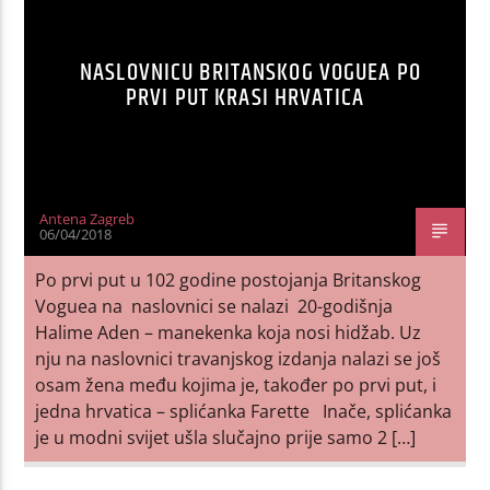
NASLOVNICU BRITANSKOG VOGUEA PO
PRVI PUT KRASI HRVATICA
Antena Zagreb
06/04/2018
Po prvi put u 102 godine postojanja Britanskog
Voguea na naslovnici se nalazi 20-godišnja
Halime Aden – manekenka koja nosi hidžab. Uz
nju na naslovnici travanjskog izdanja nalazi se još
osam žena među kojima je, također po prvi put, i
jedna hrvatica – splićanka Farette Inače, splićanka
je u modni svijet ušla slučajno prije samo 2 […]