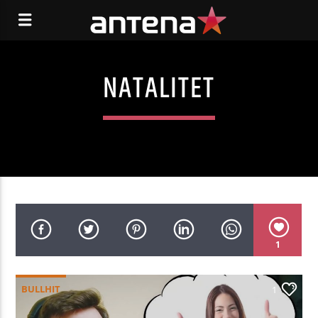
NATALITET
1
BULLHIT
1