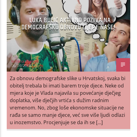
LUKA BULIĆ AKTIVNO POZIVA NA
DEMOGRAFSKU OBNOVU LIJEPE NAŠE!
Antena Zagreb
06/04/2018
Za obnovu demografske slike u Hrvatskoj, svaka bi
obitelj trebala bi imati barem troje djece. Neke od
mjera koje je Vlada najavila su povećanje dječjeg
doplatka, više dječjih vrtića s dužim radnim
vremenom. No, zbog loše ekonomske situacije ne
rađa se samo manje djece, već sve više ljudi odlazi
u inozemstvo. Procjenjuje se da ih se […]