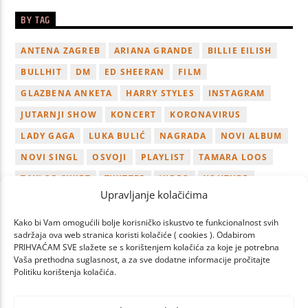
BY TAG
ANTENA ZAGREB
ARIANA GRANDE
BILLIE EILISH
BULLHIT
DM
ED SHEERAN
FILM
GLAZBENA ANKETA
HARRY STYLES
INSTAGRAM
JUTARNJI SHOW
KONCERT
KORONAVIRUS
LADY GAGA
LUKA BULIĆ
NAGRADA
NOVI ALBUM
NOVI SINGL
OSVOJI
PLAYLIST
TAMARA LOOS
TAYLOR SWIFT
TWITTER
VIDEO
YOUTUBE
Upravljanje kolačićima
ZAGREB
Kako bi Vam omogućili bolje korisničko iskustvo te funkcionalnost svih
sadržaja ova web stranica koristi kolačiće ( cookies ). Odabirom
PRIHVAĆAM SVE slažete se s korištenjem kolačića za koje je potrebna
Vaša prethodna suglasnost, a za sve dodatne informacije pročitajte
Politiku korištenja kolačića.
PAGES