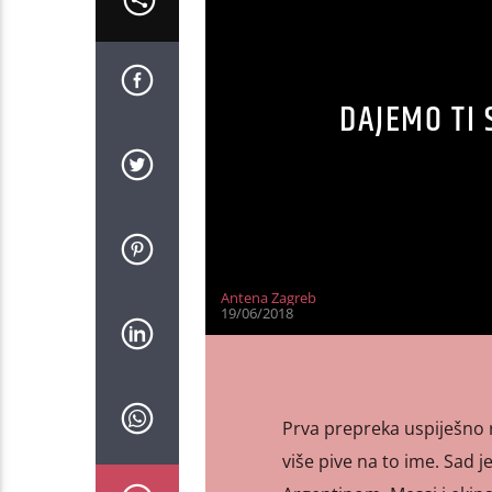
DAJEMO TI 
Antena Zagreb
19/06/2018
Prva prepreka uspiješno r
više pive na to ime. Sad j