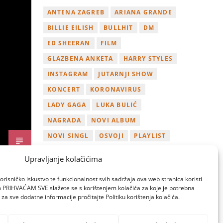
ANTENA ZAGREB
ARIANA GRANDE
BILLIE EILISH
BULLHIT
DM
ED SHEERAN
FILM
GLAZBENA ANKETA
HARRY STYLES
INSTAGRAM
JUTARNJI SHOW
KONCERT
KORONAVIRUS
LADY GAGA
LUKA BULIĆ
NAGRADA
NOVI ALBUM
NOVI SINGL
OSVOJI
PLAYLIST
TAMARA LOOS
TAYLOR SWIFT
Upravljanje kolačićima
TWITTER
VIDEO
YOUTUBE
orisničko iskustvo te funkcionalnost svih sadržaja ova web stranica koristi
ZAGREB
om PRIHVAĆAM SVE slažete se s korištenjem kolačića za koje je potrebna
za sve dodatne informacije pročitajte Politiku korištenja kolačića.