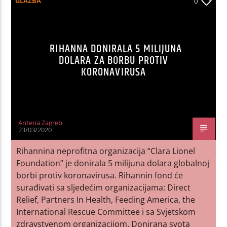
GLAZBA
0
RIHANNA DONIRALA 5 MILIJUNA
DOLARA ZA BORBU PROTIV
KORONAVIRUSA
Antena Zagreb
23/03/2020
Rihannina neprofitna organizacija “Clara Lionel
Foundation” je donirala 5 milijuna dolara globalnoj
borbi protiv koronavirusa. Rihannin fond će
surađivati sa sljedećim organizacijama: Direct
Relief, Partners In Health, Feeding America, the
International Rescue Committee i sa Svjetskom
zdravstvenom organizacijom. Donirana svota