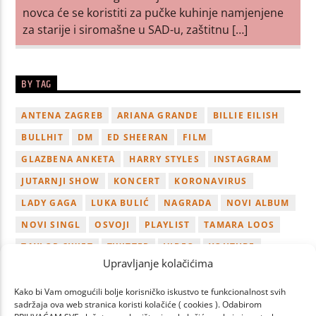
novca će se koristiti za pučke kuhinje namjenjene
za starije i siromašne u SAD-u, zaštitnu […]
BY TAG
ANTENA ZAGREB
ARIANA GRANDE
BILLIE EILISH
BULLHIT
DM
ED SHEERAN
FILM
GLAZBENA ANKETA
HARRY STYLES
INSTAGRAM
JUTARNJI SHOW
KONCERT
KORONAVIRUS
LADY GAGA
LUKA BULIĆ
NAGRADA
NOVI ALBUM
NOVI SINGL
OSVOJI
PLAYLIST
TAMARA LOOS
TAYLOR SWIFT
TWITTER
VIDEO
YOUTUBE
Upravljanje kolačićima
ZAGREB
Kako bi Vam omogućili bolje korisničko iskustvo te funkcionalnost svih
sadržaja ova web stranica koristi kolačiće ( cookies ). Odabirom